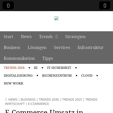
manage it
Skip to content
Start
News
Trends
Strategien
Main menu
Business
Lösungen
Services
Infrastruktur
Kommunikation
Tipps
TRENDS 2026
KI
IT-SICHERHEIT
Sub menu
DIGITALISIERUNG
RECHENZENTRUM
CLOUD
NEW WORK
NEWS
|
BUSINESS
|
TRENDS 2030
|
TRENDS 2025
|
TRENDS
WIRTSCHAFT
|
E-COMMERCE
E-Commerce-Umsatz in