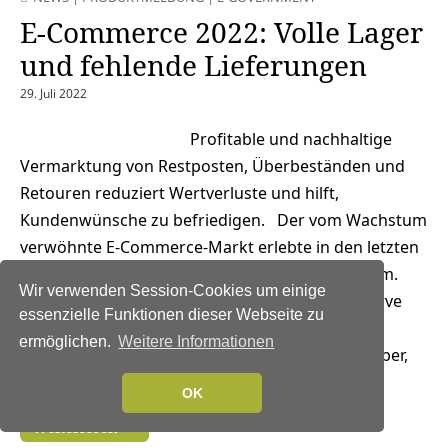
E-Commerce 2022: Volle Lager
und fehlende Lieferungen
29. Juli 2022
Profitable und nachhaltige
Vermarktung von Restposten, Überbeständen und
Retouren reduziert Wertverluste und hilft,
Kundenwünsche zu befriedigen. Der vom Wachstum
verwöhnte E-Commerce-Markt erlebte in den letzten
beiden Pandemiejahren einen zusätzlichen Boom.
Wir verwenden Session-Cookies um einige
Seit Anfang 2022 verzeichnet die Wachstumskurve
essenzielle Funktionen dieser Webseite zu
jedoch einen sichtbaren Knick. Die deutlich
ermöglichen.
Weitere Informationen
gestiegenen Preise sowie die Unsicherheit darüber,
wie sich der Krieg in der Ukraine entwickelt,…
OK
Weiterlesen →