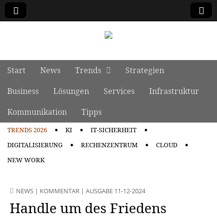
manage it
Skip to content
Start
News
Trends
Strategien
Main menu
Business
Lösungen
Services
Infrastruktur
Kommunikation
Tipps
TRENDS 2026
KI
IT-SICHERHEIT
Sub menu
DIGITALISIERUNG
RECHENZENTRUM
CLOUD
NEW WORK
NEWS
|
KOMMENTAR
|
AUSGABE 11-12-2024
Handle um des Friedens