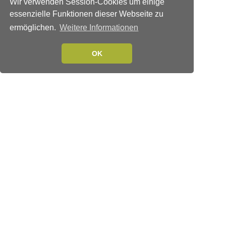
Wir verwenden Session-Cookies um einige
essenzielle Funktionen dieser Webseite zu
ermöglichen.
Weitere Informationen
OK
Verlags-Service
Impressum
Datenschutzerklärung
Mediaservice/Mediadaten
Leserservice/Abonnements
Mediaservice-Login
Ihr ePaper-Abonnement