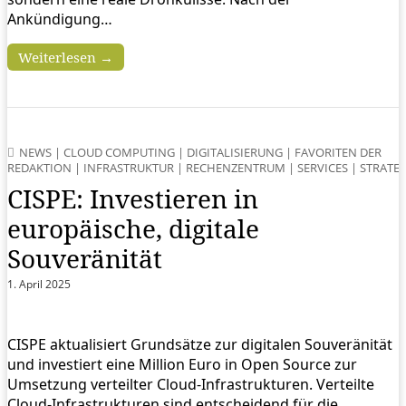
Ankündigung…
Weiterlesen →
NEWS
|
CLOUD COMPUTING
|
DIGITALISIERUNG
|
FAVORITEN DER
REDAKTION
|
INFRASTRUKTUR
|
RECHENZENTRUM
|
SERVICES
|
STRATE
CISPE: Investieren in
europäische, digitale
Souveränität
1. April 2025
CISPE aktualisiert Grundsätze zur digitalen Souveränität
und investiert eine Million Euro in Open Source zur
Umsetzung verteilter Cloud-Infrastrukturen. Verteilte
Cloud-Infrastrukturen sind entscheidend für die