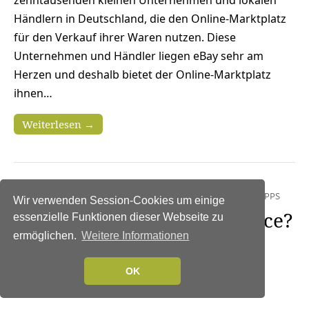
zehntausenden kleinen Unternehmen und lokalen
Händlern in Deutschland, die den Online-Marktplatz
für den Verkauf ihrer Waren nutzen. Diese
Unternehmen und Händler liegen eBay sehr am
Herzen und deshalb bietet der Online-Marktplatz
ihnen…
Weiterlesen →
NEWS
|
IT-SECURITY
|
SICHERHEIT MADE IN GERMANY
|
TIPPS
Wir verwenden Session-Cookies um einige
Sicherheitslücke Home Office?
essenzielle Funktionen dieser Webseite zu
Herausforderung IT-
ermöglichen.
Weitere Informationen
Sicherheit in Krisenzeiten
OK
24. März 2020