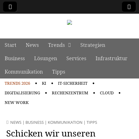
manage it
Skip to content
Start
News
Trends
Strategien
Main menu
Business
Lösungen
Services
Infrastruktur
Kommunikation
Tipps
TRENDS 2026
KI
IT-SICHERHEIT
Sub menu
DIGITALISIERUNG
RECHENZENTRUM
CLOUD
NEW WORK
NEWS
|
BUSINESS
|
KOMMUNIKATION
|
TIPPS
Schicken wir unseren