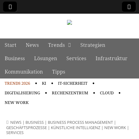
manage it
Skip to content
Start
News
Trends
Strategien
Main menu
Business
Lösungen
Services
Infrastruktur
Kommunikation
Tipps
TRENDS 2026
KI
IT-SICHERHEIT
Sub menu
DIGITALISIERUNG
RECHENZENTRUM
CLOUD
NEW WORK
NEWS
|
BUSINESS
|
BUSINESS PROCESS MANAGEMENT
|
GESCHÄFTSPROZESSE
|
KÜNSTLICHE INTELLIGENZ
|
NEW WORK
|
SERVICES