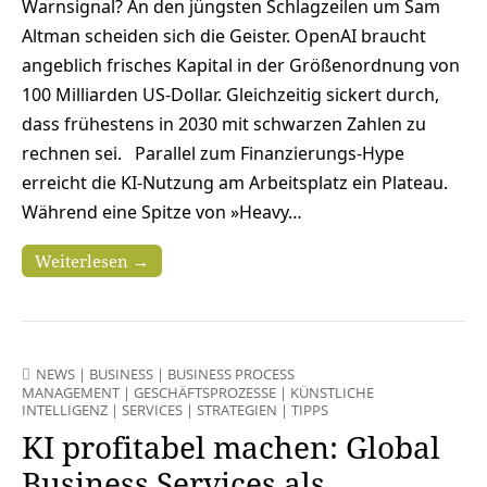
Warnsignal? An den jüngsten Schlagzeilen um Sam
Altman scheiden sich die Geister. OpenAI braucht
angeblich frisches Kapital in der Größenordnung von
100 Milliarden US-Dollar. Gleichzeitig sickert durch,
dass frühestens in 2030 mit schwarzen Zahlen zu
rechnen sei. Parallel zum Finanzierungs-Hype
erreicht die KI-Nutzung am Arbeitsplatz ein Plateau.
Während eine Spitze von »Heavy…
Weiterlesen →
NEWS
|
BUSINESS
|
BUSINESS PROCESS
MANAGEMENT
|
GESCHÄFTSPROZESSE
|
KÜNSTLICHE
INTELLIGENZ
|
SERVICES
|
STRATEGIEN
|
TIPPS
KI profitabel machen: Global
Business Services als