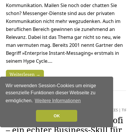
Kommunikation. Mailen Sie noch oder chatten Sie
schon? Messenger-Dienste sind aus der privaten
Kommunikation nicht mehr wegzudenken. Auch im
beruflichen Bereich gewinnen sie zunehmend an
Relevanz. Dabei ist das Thema gar nicht so neu, wie
man vermuten mag. Bereits 2001 nennt Gartner den
Begriff »Enterprise Instant-Messaging« erstmals in
seinem Hype Cycle.…
Weiterlesen →
Wir verwenden Session-Cookies um einige
essenzielle Funktionen dieser Webseite zu
ermöglichen.
Weitere Informationen
NEWS
|
BUSINESS
|
BUSINESS
INTELLIGENCE
|
DIGITALISIERUNG
|
INFOGRAFIKEN
|
SERVICES
|
TIPPS
OK
In einem Jahr zum Datenprofi
– ein echter Business-Skill für