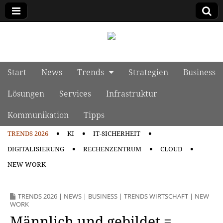
manage it
Skip to content
Start
News
Trends
Strategien
Business
Main menu
Lösungen
Services
Infrastruktur
Kommunikation
Tipps
TRENDS 2026
KI
IT-SICHERHEIT
Sub menu
DIGITALISIERUNG
RECHENZENTRUM
CLOUD
NEW WORK
TRENDS 2026
|
NEWS
|
BUSINESS
|
TRENDS WIRTSCHAFT
|
NEW
WORK
Männlich und gebildet =