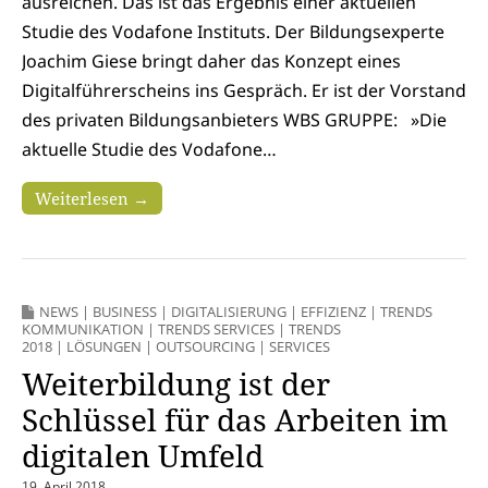
ausreichen. Das ist das Ergebnis einer aktuellen
Studie des Vodafone Instituts. Der Bildungsexperte
Joachim Giese bringt daher das Konzept eines
Digitalführerscheins ins Gespräch. Er ist der Vorstand
des privaten Bildungsanbieters WBS GRUPPE: »Die
aktuelle Studie des Vodafone…
Weiterlesen →
NEWS
|
BUSINESS
|
DIGITALISIERUNG
|
EFFIZIENZ
|
TRENDS
KOMMUNIKATION
|
TRENDS SERVICES
|
TRENDS
2018
|
LÖSUNGEN
|
OUTSOURCING
|
SERVICES
Weiterbildung ist der
Schlüssel für das Arbeiten im
digitalen Umfeld
19. April 2018