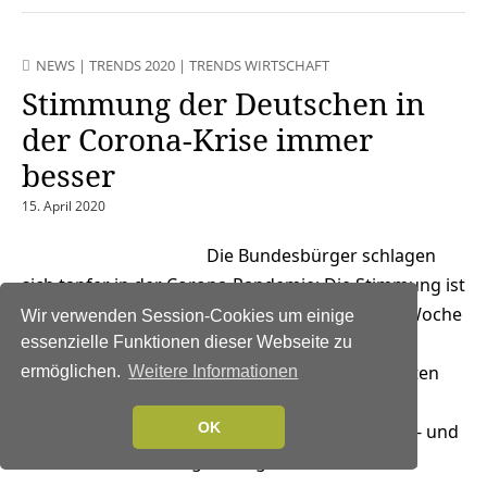
NEWS
|
TRENDS 2020
|
TRENDS WIRTSCHAFT
Stimmung der Deutschen in
der Corona-Krise immer
besser
15. April 2020
Die Bundesbürger schlagen
sich tapfer in der Corona-Pandemie: Die Stimmung ist
überwiegend positiv – und wird von Woche zu Woche
Wir verwenden Session-Cookies um einige
immer noch ein bisschen besser. Das ergibt die
essenzielle Funktionen dieser Webseite zu
Analyse von 1,45 Millionen Aussagen in den letzten
ermöglichen.
Weitere Informationen
sechs Wochen zu Corona im deutschsprachigen
OK
Internet, die das IMWF Institut für Management- und
Wirtschaftsforschung durchgeführt hat. In der…