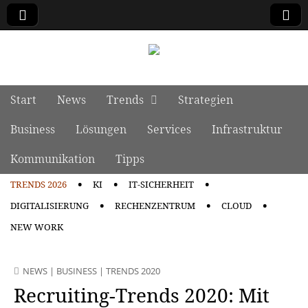
manage it
Skip to content
Start
News
Trends
Strategien
Main menu
Business
Lösungen
Services
Infrastruktur
Kommunikation
Tipps
TRENDS 2026
KI
IT-SICHERHEIT
Sub menu
DIGITALISIERUNG
RECHENZENTRUM
CLOUD
NEW WORK
NEWS
|
BUSINESS
|
TRENDS 2020
Recruiting-Trends 2020: Mit