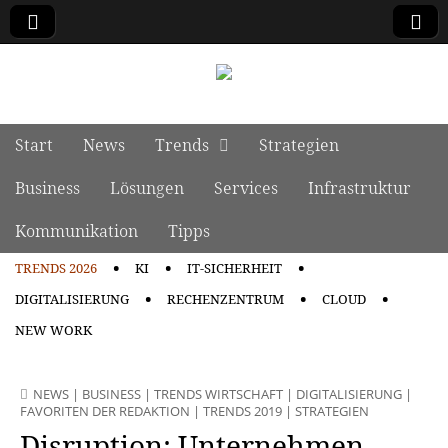
manage it
Skip to content
Start
News
Trends
Strategien
Main menu
Business
Lösungen
Services
Infrastruktur
Kommunikation
Tipps
TRENDS 2026
KI
IT-SICHERHEIT
Sub menu
DIGITALISIERUNG
RECHENZENTRUM
CLOUD
NEW WORK
NEWS
|
BUSINESS
|
TRENDS WIRTSCHAFT
|
DIGITALISIERUNG
|
FAVORITEN DER REDAKTION
|
TRENDS 2019
|
STRATEGIEN
Disruption: Unternehmen