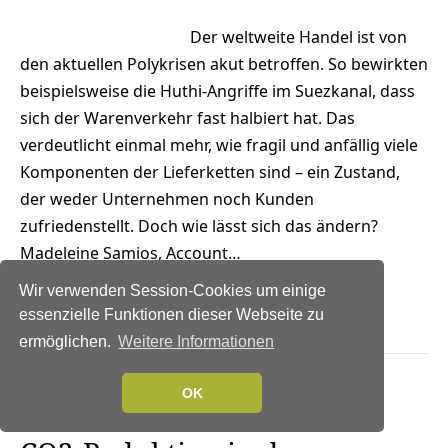
Der weltweite Handel ist von
den aktuellen Polykrisen akut betroffen. So bewirkten
beispielsweise die Huthi-Angriffe im Suezkanal, dass
sich der Warenverkehr fast halbiert hat. Das
verdeutlicht einmal mehr, wie fragil und anfällig viele
Komponenten der Lieferketten sind – ein Zustand,
der weder Unternehmen noch Kunden
zufriedenstellt. Doch wie lässt sich das ändern?
Madeleine Samios, Account…
Wir verwenden Session-Cookies um einige
Weiterlesen →
essenzielle Funktionen dieser Webseite zu
ermöglichen.
Weitere Informationen
OK
NEWS
|
EFFIZIENZ
|
FAVORITEN DER
REDAKTION
|
NACHHALTIGKEIT
|
PRODUKTMELDUNG