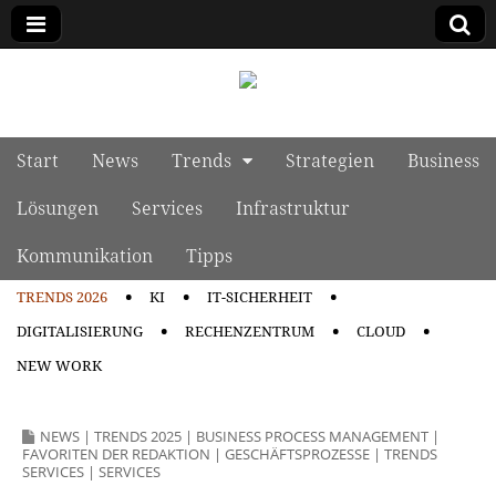
manage it
Skip to content
Start
News
Trends
Strategien
Business
Main menu
Lösungen
Services
Infrastruktur
Kommunikation
Tipps
TRENDS 2026
KI
IT-SICHERHEIT
Sub menu
DIGITALISIERUNG
RECHENZENTRUM
CLOUD
NEW WORK
NEWS
|
TRENDS 2025
|
BUSINESS PROCESS MANAGEMENT
|
FAVORITEN DER REDAKTION
|
GESCHÄFTSPROZESSE
|
TRENDS
SERVICES
|
SERVICES