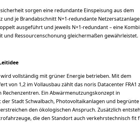
lsicherheit sorgen eine redundante Einspeisung aus dem
z und je Brandabschnitt N+1-redundante Netzersatzanlage
doppelt ausgeführt und jeweils N+1-redundant – eine Kombi
eit und Ressourcenschonung gleichermaßen gewährleistet.
Leitidee
ird vollständig mit grüner Energie betrieben. Mit dem
rt von 1,2 im Vollausbau zählt das noris Datacenter FRA1 
en Rechenzentren. Ein Abwärmenutzungskonzept in
 der Stadt Schwalbach, Photovoltaikanlagen und begrünte
erstreichen den ökologischen Anspruch. Zusätzlich entste
rofahrzeuge, die den Standort auch verkehrstechnisch fit f