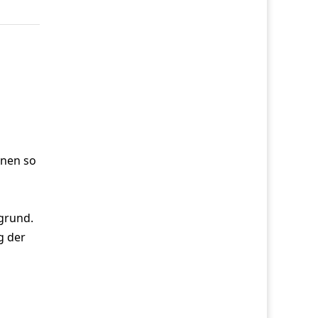
inen so
grund.
g der