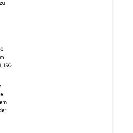
 zu
00
um
1, ISO
n
se
dem
der