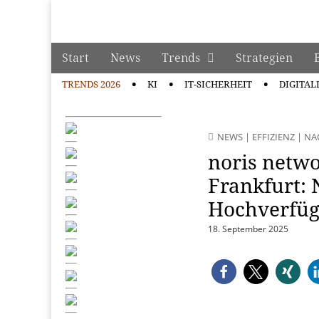
manage it
Skip to content
Start
News
Trends
Strategien
Main menu
TRENDS 2026
KI
IT-SICHERHEIT
DIGITAL
Sub menu
NEWS
|
EFFIZIENZ
|
NA
noris netwo
Frankfurt: N
Hochverfüg
18. September 2025