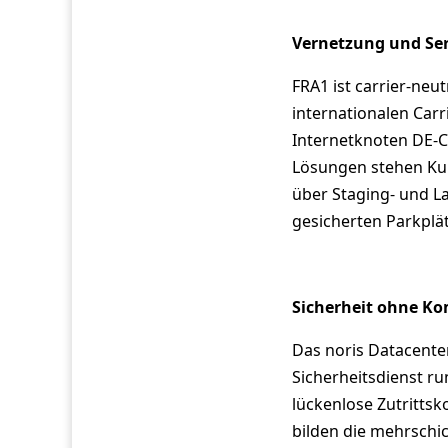
Vernetzung und Ser
FRA1 ist carrier-neu
internationalen Carr
Internetknoten DE-CI
Lösungen stehen Ku
über Staging- und L
gesicherten Parkplä
Sicherheit ohne K
Das noris Datacente
Sicherheitsdienst r
lückenlose Zutritts
bilden die mehrschic