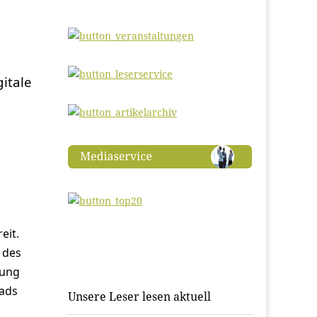
gitale
eit.
 des
tung
oads
Unsere Leser lesen aktuell