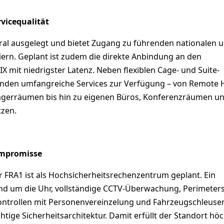
vicequalität
tral ausgelegt und bietet Zugang zu führenden nationalen 
iern. Geplant ist zudem die direkte Anbindung an den
X mit niedrigster Latenz. Neben flexiblen Cage- und Suite-
nden umfangreiche Services zur Verfügung – von Remote 
agerräumen bis hin zu eigenen Büros, Konferenzräumen u
tzen.
ompromisse
r FRA1 ist als Hochsicherheitsrechenzentrum geplant. Ein
und um die Uhr, vollständige CCTV-Überwachung, Perimeter
kontrollen mit Personenvereinzelung und Fahrzeugschleuse
htige Sicherheitsarchitektur. Damit erfüllt der Standort hö