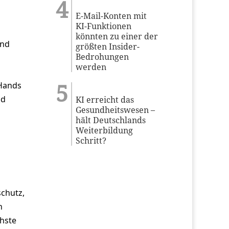
E-Mail-Konten mit
KI-Funktionen
könnten zu einer der
und
größten Insider-
Bedrohungen
werden
Hands
nd
KI erreicht das
Gesundheitswesen –
hält Deutschlands
Weiterbildung
Schritt?
schutz,
n
chste