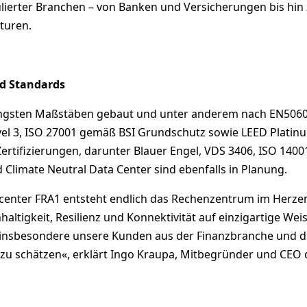
ierter Branchen – von Banken und Versicherungen bis hin
kturen.
nd Standards
engsten Maßstäben gebaut und unter anderem nach EN506
vel 3, ISO 27001 gemäß BSI Grundschutz sowie LEED Platin
 Zertifizierungen, darunter Blauer Engel, VDS 3406, ISO 1400
 Climate Neutral Data Center sind ebenfalls in Planung.
center FRA1 entsteht endlich das Rechenzentrum im Herze
haltigkeit, Resilienz und Konnektivität auf einzigartige Wei
n insbesondere unsere Kunden aus der Finanzbranche und 
h zu schätzen«, erklärt Ingo Kraupa, Mitbegründer und CEO 