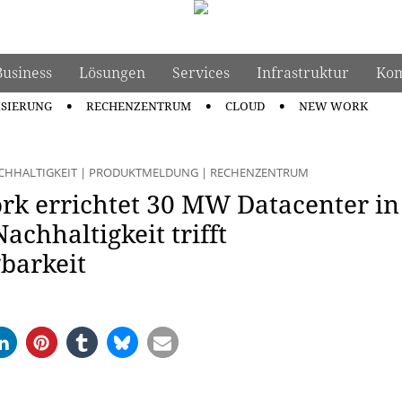
Business
Lösungen
Services
Infrastruktur
Kom
ISIERUNG
RECHENZENTRUM
CLOUD
NEW WORK
CHHALTIGKEIT
|
PRODUKTMELDUNG
|
RECHENZENTRUM
rk errichtet 30 MW Datacenter in
achhaltigkeit trifft
barkeit