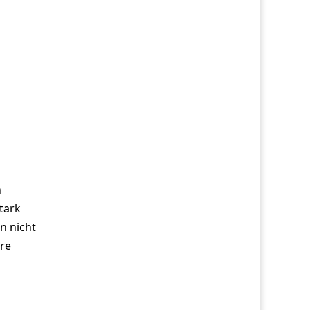
n
stark
n nicht
hre