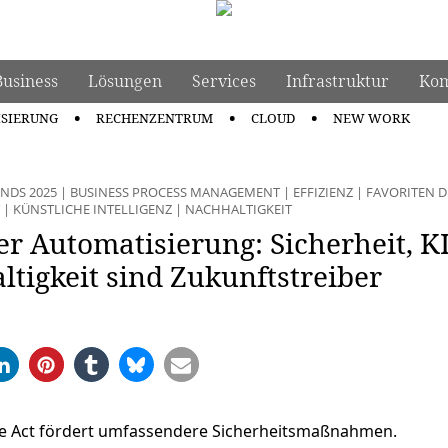
Business
Lösungen
Services
Infrastruktur
Kom
ISIERUNG
RECHENZENTRUM
CLOUD
NEW WORK
NDS 2025
|
BUSINESS PROCESS MANAGEMENT
|
EFFIZIENZ
|
FAVORITEN D
|
KÜNSTLICHE INTELLIGENZ
|
NACHHALTIGKEIT
er Automatisierung: Sicherheit, K
tigkeit sind Zukunftstreiber
ce Act fördert umfassendere Sicherheitsmaßnahmen.