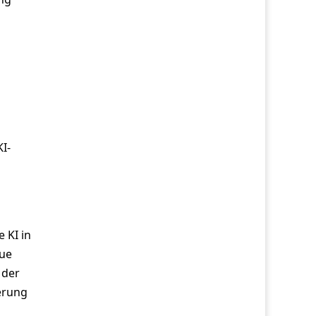
I-
 KI in
eue
 der
erung