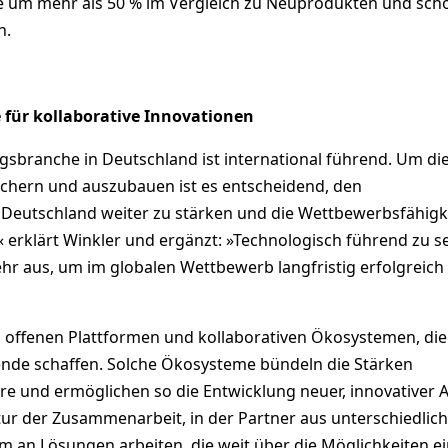
e um mehr als 50 % im Vergleich zu Neuprodukten und sch
n.
für kollaborative Innovationen
gsbranche in Deutschland ist international führend. Um di
sichern und auszubauen ist es entscheidend, den
 Deutschland weiter zu stärken und die Wettbewerbsfähigk
 erklärt Winkler und ergänzt: »Technologisch führend zu s
mehr aus, um im globalen Wettbewerb langfristig erfolgreich
in offenen Plattformen und kollaborativen Ökosystemen, di
nde schaffen. Solche Ökosysteme bündeln die Stärken
re und ermöglichen so die Entwicklung neuer, innovativer A
tur der Zusammenarbeit, in der Partner aus unterschiedlic
 an Lösungen arbeiten, die weit über die Möglichkeiten ei