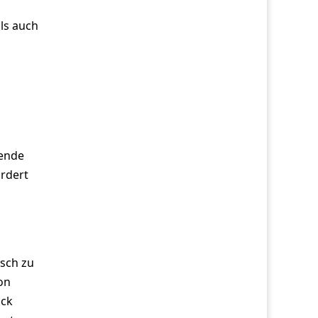
ls auch
dende
ordert
isch zu
on
uck