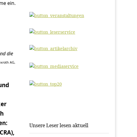
me ein.
nd die
exroth AG,
 und
ker
th
en:
Unsere Leser lesen aktuell
CRA),