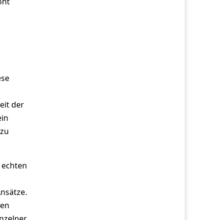
ont
ese
eit der
ein
 zu
e echten
nsätze.
hen
nzelner