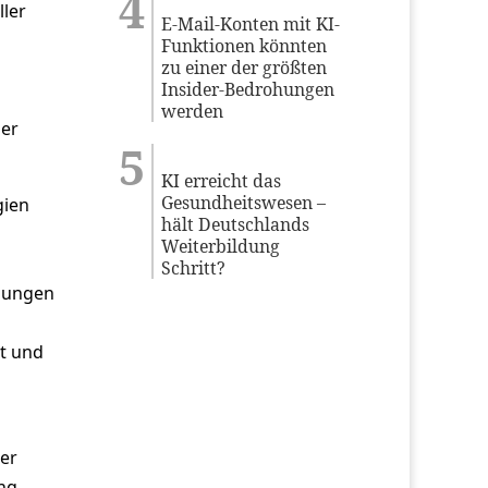
ller
E-Mail-Konten mit KI-
Funktionen könnten
zu einer der größten
Insider-Bedrohungen
werden
ber
KI erreicht das
Gesundheitswesen –
gien
hält Deutschlands
Weiterbildung
Schritt?
ösungen
rt und
der
ung