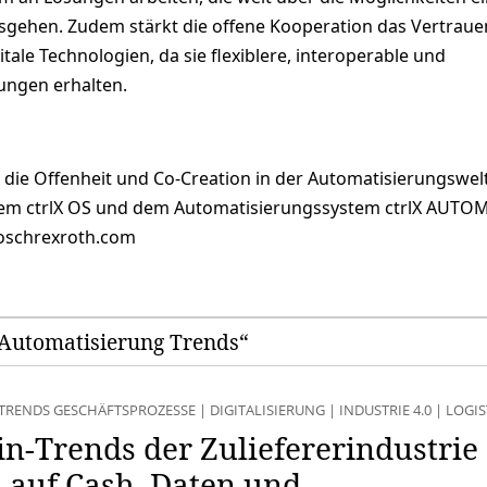
gehen. Zudem stärkt die offene Kooperation das Vertraue
ale Technologien, da sie flexiblere, interoperable und
ungen erhalten.
 die Offenheit und Co-Creation in der Automatisierungswel
tem ctrlX OS und dem Automatisierungssystem ctrlX AUT
boschrexroth.com
„Automatisierung Trends“
TRENDS GESCHÄFTSPROZESSE
|
DIGITALISIERUNG
|
INDUSTRIE 4.0
|
LOGIS
n-Trends der Zuliefererindustrie
 auf Cash, Daten und