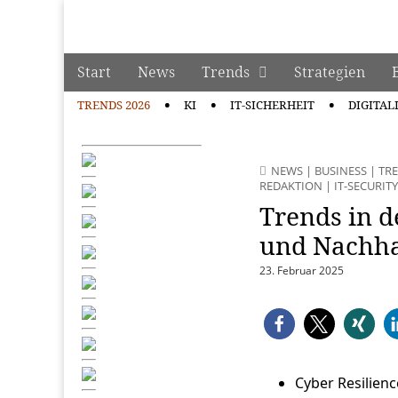
manage it
Skip to content
Start
News
Trends
Strategien
Main menu
TRENDS 2026
KI
IT-SICHERHEIT
DIGITAL
Sub menu
NEWS
|
BUSINESS
|
TRE
REDAKTION
|
IT-SECURITY
Trends in d
und Nachhal
23. Februar 2025
Cyber Resilien