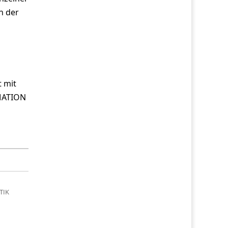
n der
t mit
OMATION
TIK