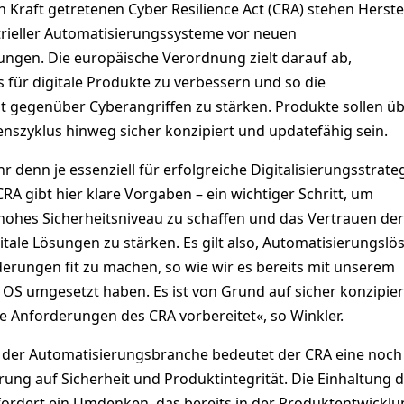
 Kraft getretenen Cyber Resilience Act (CRA) stehen Herste
trieller Automatisierungssysteme vor neuen
ungen. Die europäische Verordnung zielt darauf ab,
 für digitale Produkte zu verbessern und so die
t gegenüber Cyberangriffen zu stärken. Produkte sollen ü
nszyklus hinweg sicher konzipiert und updatefähig sein.
hr denn je essenziell für erfolgreiche Digitalisierungsstrate
RA gibt hier klare Vorgaben – ein wichtiger Schritt, um
hohes Sicherheitsniveau zu schaffen und das Vertrauen der
tale Lösungen zu stärken. Es gilt also, Automatisierungsl
derungen fit zu machen, so wie wir es bereits mit unserem
 OS umgesetzt haben. Es ist von Grund auf sicher konzipie
e Anforderungen des CRA vorbereitet«, so Winkler.
 der Automatisierungsbranche bedeutet der CRA eine noch
rung auf Sicherheit und Produktintegrität. Die Einhaltung 
rfordert ein Umdenken, das bereits in der Produktentwickl