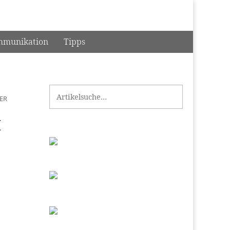
munikation
Tipps
Search for:
ER
I