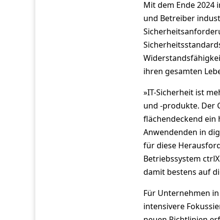
Mit dem Ende 2024 in
und Betreiber indus
Sicherheitsanforder
Sicherheitsstandards
Widerstandsfähigkei
ihren gesamten Lebe
»IT-Sicherheit ist me
und -produkte. Der C
flächendeckend ein 
Anwendenden in digi
für diese Herausfor
Betriebssystem ctrlX
damit bestens auf di
Für Unternehmen in
intensivere Fokussie
neuen Richtlinien e