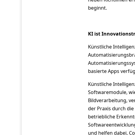
beginnt.
KI ist Innovationst
Künstliche Intellige
Automatisierungsbr
Automatisierungssyst
basierte Apps verfüg
Künstliche Intellige
Softwaremodule, wie
Bildverarbeitung, ve
der Praxis durch di
betriebliche Erkennt
Softwareentwicklung
und helfen dabei, Co