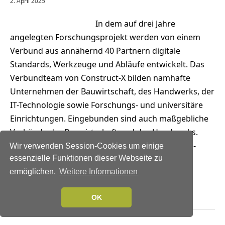
2. April 2025
In dem auf drei Jahre
angelegten Forschungsprojekt werden von einem
Verbund aus annähernd 40 Partnern digitale
Standards, Werkzeuge und Abläufe entwickelt. Das
Verbundteam von Construct-X bilden namhafte
Unternehmen der Bauwirtschaft, des Handwerks, der
IT-Technologie sowie Forschungs- und universitäre
Einrichtungen. Eingebunden sind auch maßgebliche
Verbände der Bauwirtschaft und des Handwerks.
Construct-X entwickelt unter anderem auf Open-
Wir verwenden Session-Cookies um einige
essenzielle Funktionen dieser Webseite zu
Source-Prinzipien…
ermöglichen.
Weitere Informationen
Weiterlesen →
OK