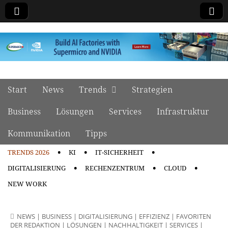
manage it
Skip to content
Start
News
Trends
Strategien
Main menu
Business
Lösungen
Services
Infrastruktur
Kommunikation
Tipps
TRENDS 2026
KI
IT-SICHERHEIT
Sub menu
DIGITALISIERUNG
RECHENZENTRUM
CLOUD
NEW WORK
NEWS
|
BUSINESS
|
DIGITALISIERUNG
|
EFFIZIENZ
|
FAVORITEN
DER REDAKTION
|
LÖSUNGEN
|
NACHHALTIGKEIT
|
SERVICES
|