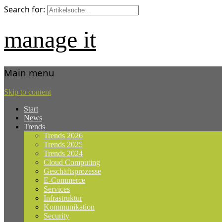
Search for:
manage it
Main menu
Skip to content
Start
News
Trends
Trends 2026
Trends 2025
Trends 2024
Cloud Computing
Geschäftsprozesse
E-Commerce
Services
Infrastruktur
Kommunikation
Security