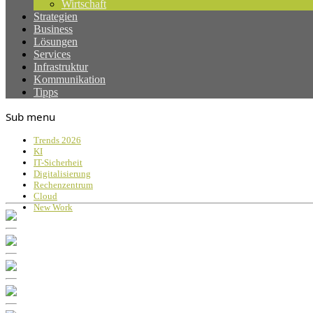
Wirtschaft
Strategien
Business
Lösungen
Services
Infrastruktur
Kommunikation
Tipps
Sub menu
Trends 2026
KI
IT-Sicherheit
Digitalisierung
Rechenzentrum
Cloud
New Work