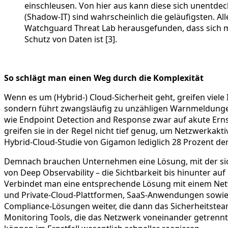
einschleusen. Von hier aus kann diese sich unentd
(Shadow-IT) sind wahrscheinlich die geläufigsten. A
Watchguard Threat Lab herausgefunden, dass sich mi
Schutz von Daten ist [3].
So schlägt man einen Weg durch die Komplexität
Wenn es um (Hybrid-) Cloud-Sicherheit geht, greifen viele 
sondern führt zwangsläufig zu unzähligen Warnmeldunge
wie Endpoint Detection and Response zwar auf akute Erns
greifen sie in der Regel nicht tief genug, um Netzwerkak
Hybrid-Cloud-Studie von Gigamon lediglich 28 Prozent der 
Demnach brauchen Unternehmen eine Lösung, mit der sich d
von Deep Observability – die Sichtbarkeit bis hinunter a
Verbindet man eine entsprechende Lösung mit einem Networ
und Private-Cloud-Plattformen, SaaS-Anwendungen sowie ve
Compliance-Lösungen weiter, die dann das Sicherheitst
Monitoring Tools, die das Netzwerk voneinander getrennt