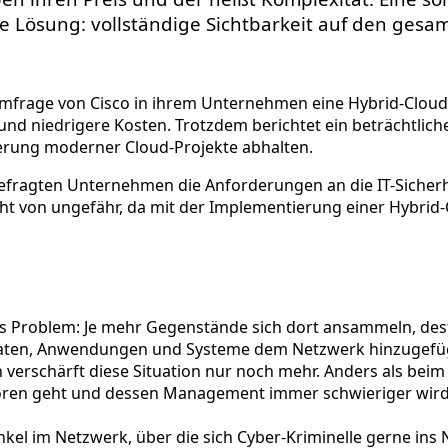
ne Lösung: vollständige Sichtbarkeit auf den gesa
 Umfrage von Cisco in ihrem Unternehmen eine Hybrid-Clou
it und niedrigere Kosten. Trotzdem berichtet ein beträchtli
sierung moderner Cloud-Projekte abhalten.
ragten Unternehmen die Anforderungen an die IT-Sicherheit 
t von ungefähr, da mit der Implementierung einer Hybrid-C
s Problem: Je mehr Gegenstände sich dort ansammeln, desto
r Daten, Anwendungen und Systeme dem Netzwerk hinzugefüg
erschärft diese Situation nur noch mehr. Anders als beim S
erloren geht und dessen Management immer schwieriger wird
Winkel im Netzwerk, über die sich Cyber-Kriminelle gerne in