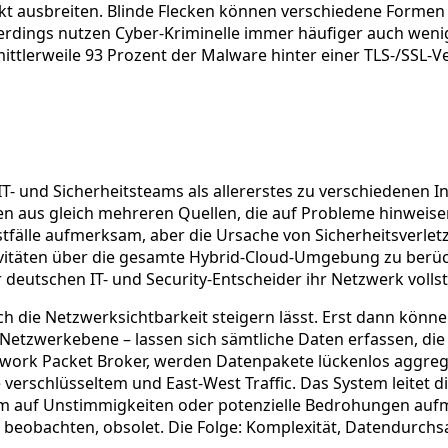
eckt ausbreiten. Blinde Flecken können verschiedene For
llerdings nutzen Cyber-Kriminelle immer häufiger auch weni
ttlerweile 93 Prozent der Malware hinter einer TLS-/SSL-V
IT- und Sicherheitsteams als allererstes zu verschiedenen I
n aus gleich mehreren Quellen, die auf Probleme hinwei
tfälle aufmerksam, aber die Ursache von Sicherheitsverle
tivitäten über die gesamte Hybrid-Cloud-Umgebung zu berück
deutschen IT- und Security-Entscheider ihr Netzwerk vollst
ie Netzwerksichtbarkeit steigern lässt. Erst dann können s
uf Netzwerkebene – lassen sich sämtliche Daten erfassen, d
k Packet Broker, werden Datenpakete lückenlos aggregiert, 
rschlüsseltem und East-West Traffic. Das System leitet die
eam auf Unstimmigkeiten oder potenzielle Bedrohungen au
 beobachten, obsolet. Die Folge: Komplexität, Datendurch