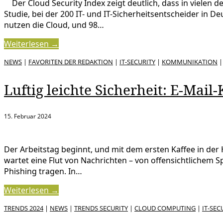
Der Cloud Security Index zeigt deutlich, dass in vielen
Studie, bei der 200 IT- und IT-Sicherheitsentscheider in D
nutzen die Cloud, und 98…
Weiterlesen →
NEWS
|
FAVORITEN DER REDAKTION
|
IT-SECURITY
|
KOMMUNIKATION
Luftig leichte Sicherheit: E-Mai
15. Februar 2024
Der Arbeitstag beginnt, und mit dem ersten Kaffee in der
wartet eine Flut von Nachrichten – von offensichtlichem 
Phishing tragen. In…
Weiterlesen →
TRENDS 2024
|
NEWS
|
TRENDS SECURITY
|
CLOUD COMPUTING
|
IT-SEC