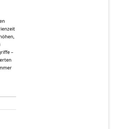
men
ienzeit
rhöhen,
u
riffe –
ierten
Sommer