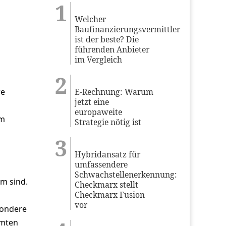
Welcher
Baufinanzierungsvermittler
ist der beste? Die
führenden Anbieter
im Vergleich
re
E-Rechnung: Warum
jetzt eine
europaweite
im
Strategie nötig ist
n
Hybridansatz für
umfassendere
Schwachstellenerkennung:
m sind.
Checkmarx stellt
Checkmarx Fusion
vor
sondere
mmten