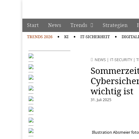
manage it
Skip to content
Start
News
Trends
Strategien
Main menu
TRENDS 2026
KI
IT-SICHERHEIT
DIGITAL
Sub menu
NEWS
|
IT-SECURITY
|
T
Sommerzeit 
Cybersicher
wichtig ist
31. Juli 2025
Illustration Absmeier foto