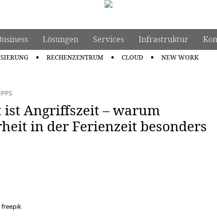
Business
Lösungen
Services
Infrastruktur
Kom
ISIERUNG
RECHENZENTRUM
CLOUD
NEW WORK
IPPS
ist Angriffszeit – warum
heit in der Ferienzeit besonders
 freepik