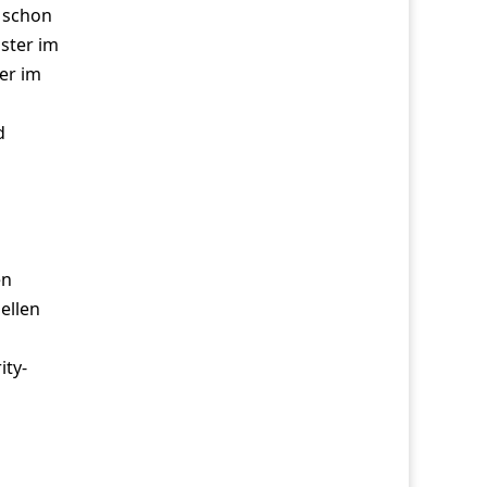
n schon
ster im
er im
d
en
ellen
ity-