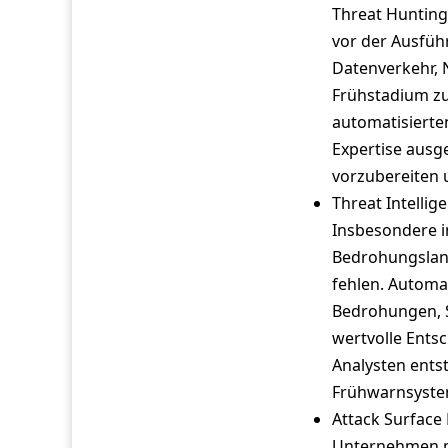
Threat Hunting
vor der Ausfüh
Datenverkehr, 
Frühstadium zu
automatisierte
Expertise ausg
vorzubereiten
Threat Intellig
Insbesondere in
Bedrohungsland
fehlen. Automa
Bedrohungen, S
wertvolle Ents
Analysten ents
Frühwarnsyste
Attack Surfac
Unternehmen mü