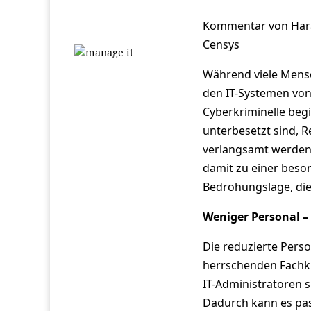
Kommentar von Haral
Censys
Während viele Mens
den IT-Systemen vo
Cyberkriminelle beg
unterbesetzt sind, R
verlangsamt werden, 
damit zu einer beson
Bedrohungslage, di
Weniger Personal –
Die reduzierte Per
herrschenden Fachkr
IT-Administratoren s
Dadurch kann es pas