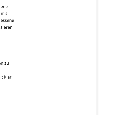
igene
 mit
rgessene
izieren
en zu
t klar