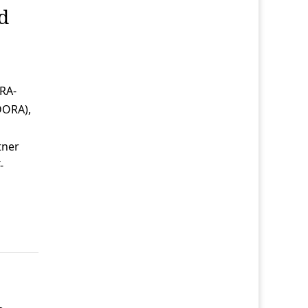
d
ORA-
DORA),
tner
-