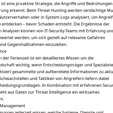
 ist eine proaktive Strategie, die Angriffe und Bedrohunge
rung erkennt. Beim Threat Hunting werden verdächtige Mu
Nutzerverhalten oder in System-Logs analysiert, um Angreif
 entdecken – bevor Schaden entsteht. Die Ergebnisse der
n Analysen können von IT-Security-Teams mit Erfahrung un
ewertet werden, um sich gezielt auf relevante Gefahren
 und Gegenmaßnahmen einzuleiten.
ence
 der Ferienzeit ist ein detailliertes Wissen um die
schaft wichtig, wenn Entscheidungsträger und Spezialist
tisiert gesammelte und aufbereitete Informationen zu aktu
chwachstellen und Taktiken von Angreifern liefern dabei
cheidungsgrundlagen. In Kombination mit erfahrenen Secur
teht aus Daten zur Threat Intelligence ein wirksames
m.
e Management
ssen jederzeit wissen, welche Systeme, Dienste und