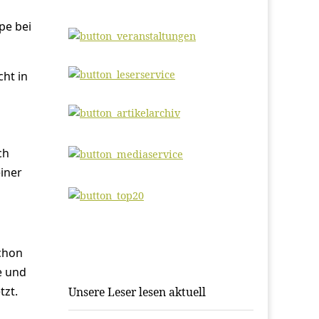
pe bei
ht in
ch
einer
chon
e und
tzt.
Unsere Leser lesen aktuell