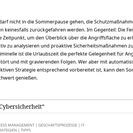
 darf nicht in die Sommerpause gehen, die Schutzmaßnah
en keinesfalls zurückgefahren werden. Im Gegenteil: Die Fer
ge Zeitpunkt, um den Überblick über die Angriffsfläche zu e
iv zu analysieren und proaktive Sicherheitsmaßnahmen z
minelle ist die Urlaubszeit die perfekte Gelegenheit für Ang
stört und mit gravierenden Folgen. Wer aber mit automatis
aktiven Strategie entsprechend vorbereitet ist, kann den 
chwert genießen.
„Cybersicherheit“
CESS MANAGEMENT
|
GESCHÄFTSPROZESSE
|
IT-
RATEGIEN
|
TIPPS