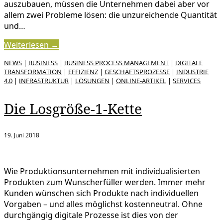
auszubauen, müssen die Unternehmen dabei aber vor
allem zwei Probleme lösen: die unzureichende Quantität
und…
Weiterlesen →
NEWS
|
BUSINESS
|
BUSINESS PROCESS MANAGEMENT
|
DIGITALE
TRANSFORMATION
|
EFFIZIENZ
|
GESCHÄFTSPROZESSE
|
INDUSTRIE
4.0
|
INFRASTRUKTUR
|
LÖSUNGEN
|
ONLINE-ARTIKEL
|
SERVICES
Die Losgröße-1-Kette
19. Juni 2018
Wie Produktionsunternehmen mit individualisierten
Produkten zum Wunscherfüller werden. Immer mehr
Kunden wünschen sich Produkte nach individuellen
Vorgaben – und alles möglichst kostenneutral. Ohne
durchgängig digitale Prozesse ist dies von der