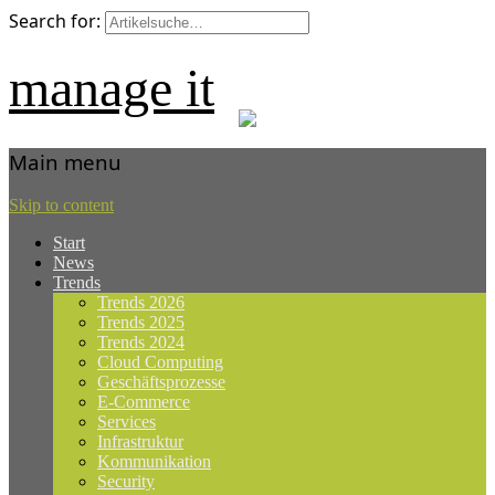
Search for:
manage it
Main menu
Skip to content
Start
News
Trends
Trends 2026
Trends 2025
Trends 2024
Cloud Computing
Geschäftsprozesse
E-Commerce
Services
Infrastruktur
Kommunikation
Security