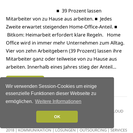
■ 39 Prozent lassen
Mitarbeiter von zu Hause aus arbeiten. ■ Jedes
Zweite erwartet steigenden Home-Office-Anteil. ■
Bitkom: Heimarbeit erfordert klare Regeln. Home
Office wird in immer mehr Unternehmen zum Alltag.
Vier von zehn Arbeitgebern (39 Prozent) lassen ihre
Mitarbeiter ganz oder teilweise von zu Hause aus
arbeiten. Innerhalb eines Jahres stieg der Anteil…
Weiterlesen →
Wir verwenden Session-Cookies um einige
essenzielle Funktionen dieser Webseite zu
ermöglichen.
Weitere Informationen
NEWS
|
BUSINESS
|
TRENDS INFRASTRUKTUR
|
TRENDS CLOUD
COMPUTING
|
TRENDS
OK
KOMMUNIKATION
|
DIGITALISIERUNG
|
TRENDS
SERVICES
|
INFOGRAFIKEN
|
TRENDS 2017
|
TRENDS
2018
|
KOMMUNIKATION
|
LÖSUNGEN
|
OUTSOURCING
|
SERVICES