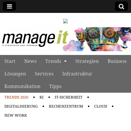
manage it
Skip to content
Start
News
Trends
Strategien
Business
Main menu
Lösungen
Services
Infrastruktur
Kommunikation
Tipps
TRENDS 2026
KI
IT-SICHERHEIT
Sub menu
DIGITALISIERUNG
RECHENZENTRUM
CLOUD
NEW WORK