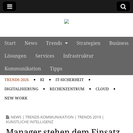
manage it
Skip to content
Start
News
Trends
Strategien
Business
Main menu
Lösungen
Services
Infrastruktur
Kommunikation
Tipps
TRENDS 2026
KI
IT-SICHERHEIT
Sub menu
DIGITALISIERUNG
RECHENZENTRUM
CLOUD
NEW WORK
NEWS
|
TRENDS KOMMUNIKATION
|
TRENDS 2019
|
KÜNSTLICHE INTELLIGENZ
Manager stehen dem Einsatz