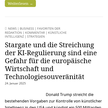
Weiterlesen →
NEWS
|
BUSINESS
|
FAVORITEN DER
REDAKTION
|
KOMMENTAR
|
KÜNSTLICHE
INTELLIGENZ
|
STRATEGIEN
Stargate und die Streichung
der KI-Regulierung sind eine
Gefahr für die europäische
Wirtschaft und
Technologiesouveränität
24. Januar 2025
Donald Trump streicht die
bestehenden Vorgaben zur Kontrolle von künstlicher
Intelligenz in den USA und kündigt ein 500 Milliarden