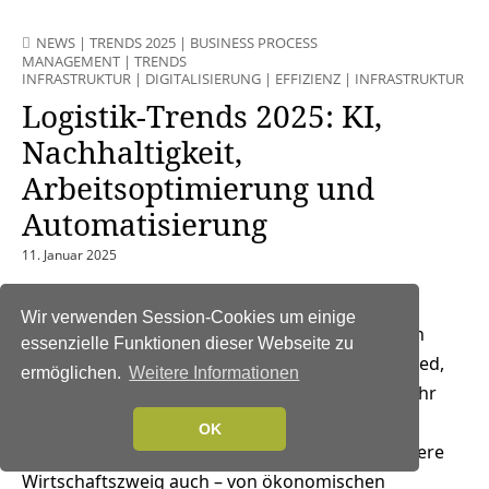
NEWS
|
TRENDS 2025
|
BUSINESS PROCESS
MANAGEMENT
|
TRENDS
INFRASTRUKTUR
|
DIGITALISIERUNG
|
EFFIZIENZ
|
INFRASTRUKTUR
|
L
Logistik-Trends 2025: KI,
Nachhaltigkeit,
Arbeitsoptimierung und
Automatisierung
11. Januar 2025
Der Blick nach vorne ist
Wir verwenden Session-Cookies um einige
gleichzeitig ein Blick zurück auf die vergangenen
essenzielle Funktionen dieser Webseite zu
zwölf Monate – mit dem signifikanten Unterschied,
ermöglichen.
Weitere Informationen
dass die Herausforderungen und Chancen im Jahr
2025 noch zunehmen werden. Die Logistik- und
OK
Distributionsbranche ist – wie nahezu jeder andere
Wirtschaftszweig auch – von ökonomischen