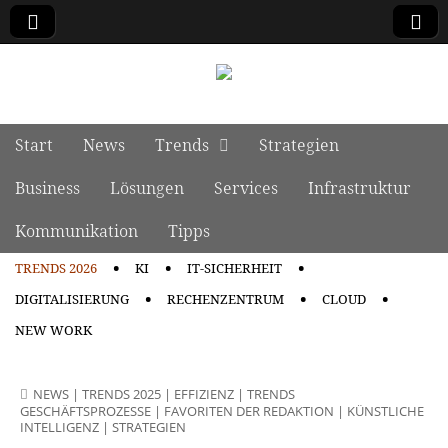
manage it
Skip to content
Start
News
Trends
Strategien
Main menu
Business
Lösungen
Services
Infrastruktur
Kommunikation
Tipps
TRENDS 2026
KI
IT-SICHERHEIT
Sub menu
DIGITALISIERUNG
RECHENZENTRUM
CLOUD
NEW WORK
NEWS
|
TRENDS 2025
|
EFFIZIENZ
|
TRENDS
GESCHÄFTSPROZESSE
|
FAVORITEN DER REDAKTION
|
KÜNSTLICHE
INTELLIGENZ
|
STRATEGIEN