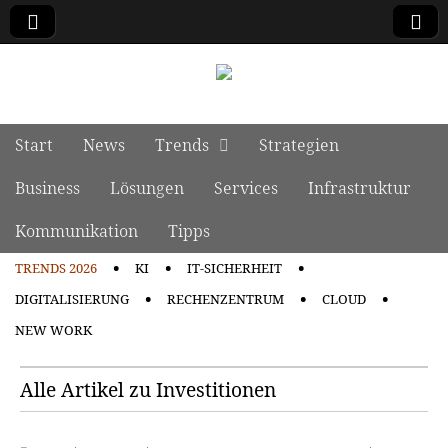
manage it
Skip to content
Start
News
Trends
Strategien
Main menu
Business
Lösungen
Services
Infrastruktur
Kommunikation
Tipps
TRENDS 2026
KI
IT-SICHERHEIT
Sub menu
DIGITALISIERUNG
RECHENZENTRUM
CLOUD
NEW WORK
Alle Artikel zu Investitionen