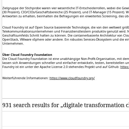
Zielgruppe der Stichprobe waren vier wesentliche IT-Entscheiderrollen, wobei die Ge
(30 Prozent), CIO/CIOs/Geschäftsbereiche (25 Prozent), und IT-Manager (15 Prozent). 
Antworten zu erhalten, beinhalten die Befragungen ein erweitertes Screening, das üb
Cloud Foundry ist auf Open Source basierende Technologie, die von den weltweit grö
Telekommunikationsunternehmen und Finanzdienstleistern produktiv genutzt wird. Nu
Geschäftsumfelds Schritt halten zu können. Die containerbasierte Architektur von Cl
OpenStack, VMware vSphere oder andere. Ein robustes Services-Ökosystem und die e
Unternehmen.
Über Cloud Foundry Foundation
Die Cloud Foundry Foundation ist eine unabhängige Non-Profit-Organisation, mit dem 
lassen sich Anwendungen schneller und einfacher entwickeln, testen, bereitstellen 
Foundry ist ein unter der Apache License 2.0 stehendes Projekt und auf Github:
https
Weiterführende Informationen:
https://www.cloudfoundry.org/
931 search results for „digitale transformation 