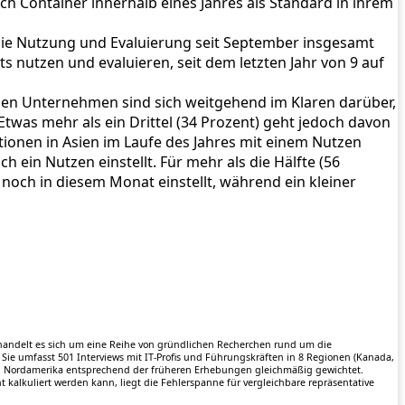
h Container innerhalb eines Jahres als Standard in ihrem
e Nutzung und Evaluierung seit September insgesamt
ts nutzen und evaluieren, seit dem letzten Jahr von 9 auf
en Unternehmen sind sich weitgehend im Klaren darüber,
Etwas mehr als ein Drittel (34 Prozent) geht jedoch davon
tionen in Asien im Laufe des Jahres mit einem Nutzen
h ein Nutzen einstellt. Für mehr als die Hälfte (56
 noch in diesem Monat einstellt, während ein kleiner
handelt es sich um eine Reihe von gründlichen Recherchen rund um die
ie umfasst 501 Interviews mit IT-Profis und Führungskräften in 8 Regionen (Kanada,
und Nordamerika entsprechend der früheren Erhebungen gleichmäßig gewichtet.
kalkuliert werden kann, liegt die Fehlerspanne für vergleichbare repräsentative