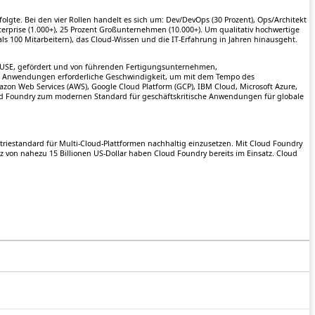
gte. Bei den vier Rollen handelt es sich um: Dev/DevOps (30 Prozent), Ops/Architekt
nterprise (1.000+), 25 Prozent Großunternehmen (10.000+). Um qualitativ hochwertige
ls 100 Mitarbeitern), das Cloud-Wissen und die IT-Erfahrung in Jahren hinausgeht.
d SUSE, gefördert und von führenden Fertigungsunternehmen,
von Anwendungen erforderliche Geschwindigkeit, um mit dem Tempo des
azon Web Services (AWS), Google Cloud Platform (GCP), IBM Cloud, Microsoft Azure,
ud Foundry zum modernen Standard für geschäftskritische Anwendungen für globale
triestandard für Multi-Cloud-Plattformen nachhaltig einzusetzen. Mit Cloud Foundry
 von nahezu 15 Billionen US-Dollar haben Cloud Foundry bereits im Einsatz. Cloud