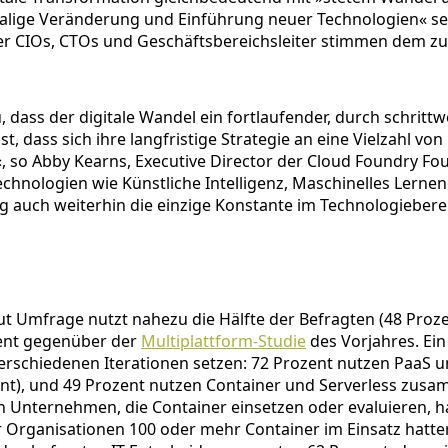
alige Veränderung und Einführung neuer Technologien« sehe
 der CIOs, CTOs und Geschäftsbereichsleiter stimmen dem zu
dass der digitale Wandel ein fortlaufender, durch schrit
t, dass sich ihre langfristige Strategie an eine Vielzahl
so Abby Kearns, Executive Director der Cloud Foundry F
nologien wie Künstliche Intelligenz, Maschinelles Lernen 
 auch weiterhin die einzige Konstante im Technologiebereic
ut Umfrage nutzt nahezu die Hälfte der Befragten (48 Proz
zent gegenüber der
Multiplattform-Studie
des Vorjahres. Ein
 verschiedenen Iterationen setzen: 72 Prozent nutzen PaaS
t), und 49 Prozent nutzen Container und Serverless zusam
n Unternehmen, die Container einsetzen oder evaluieren, ha
rganisationen 100 oder mehr Container im Einsatz hatten,