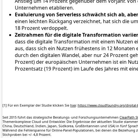
Anstieg um 14 Prozent gegenüber dem Vorjahr. Von de
Unternehmen etablieren.
Evaluierung von Serverless schwächt sich ab, abe
einen leichten Rückgang verzeichnet, hat sich die um
18 Prozent verdoppelt.
Zeitrahmen für die digitale Transformation variie
dass die digitale Transformation mit einem Nutzen e
aus, dass sich ein Nutzen frühestens in 12 Monaten 
durch den digitalen Wandel, aber nur 24 Prozent gehen
Prozent) der europäischen Unternehmen ist ein Nutzen
Prozentsatz (19 Prozent) im Laufe des Jahres mit ei
[1] Für ein Exemplar der Studie klicken Sie
hier
.
https://www.cloudfoundry.org/digital-
Seit 2015 führt das strategische Beratungs- und Forschungsunternehmen
ClearPath S
Themenkomplexe Cloud und Entwickler. Die Ergebnisse der aktuellen Studie stammen a
China, Deutschland, Indien, Japan, Südkorea, Großbritannien und USA) in fünf Spra
Während die Fehlerspanne für Online-Panel-Populationen, bei denen die Beziehung zwi
Stichproben bei +/- 4,8 Prozent.