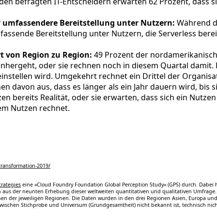
n befragten IT-Entscheidern erwarten 62 Prozent, dass sic
r umfassendere Bereitstellung unter Nutzern:
Während di
fassende Bereitstellung unter Nutzern, die Serverless berei
rt von Region zu Region:
49 Prozent der nordamerikanisch
inhergeht, oder sie rechnen noch in diesem Quartal damit. 
einstellen wird. Umgekehrt rechnet ein Drittel der Organisa
 davon aus, dass es länger als ein Jahr dauern wird, bis sic
 bereits Realität, oder sie erwarten, dass sich ein Nutzen
nem Nutzen rechnet.
transformation-2019/
trategies
eine »Cloud Foundry Foundation Global Perception Study« (GPS) durch. Dabei 
us der neunten Erhebung dieser weltweiten quantitativen und qualitativen Umfrage. S
chen der jeweiligen Regionen. Die Daten wurden in den drei Regionen Asien, Europa 
schen Stichprobe und Universum (Grundgesamtheit) nicht bekannt ist, technisch nicht 