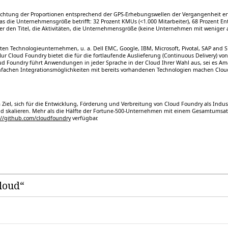
wichtung der Proportionen entsprechend der GPS-Erhebungswellen der Vergangenheit erfol
Was die Unternehmensgröße betrifft: 32 Prozent KMUs (<1.000 Mitarbeiter), 68 Prozent E
er den Titel, die Aktivitäten, die Unternehmensgröße (keine Unternehmen mit weniger a
ßten Technologieunternehmen, u. a. Dell EMC, Google, IBM, Microsoft, Pivotal, SAP an
r Cloud Foundry bietet die für die fortlaufende Auslieferung (Continuous Delivery) 
oud Foundry führt Anwendungen in jeder Sprache in der Cloud Ihrer Wahl aus, sei es Am
infachen Integrationsmöglichkeiten mit bereits vorhandenen Technologien machen Clo
Ziel, sich für die Entwicklung, Förderung und Verbreitung von Cloud Foundry als Indus
und skalieren. Mehr als die Hälfte der Fortune-500-Unternehmen mit einem Gesamtumsatz
://github.com/cloudfoundry
verfügbar.
cloud“