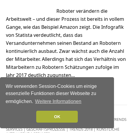
Roboter verändern die
Arbeitswelt – und dieser Prozess ist bereits in vollem
Gange, wie das Beispiel Amazon zeigt. Die Infografik
von Statista verdeutlicht, dass das
Versandunternehmen seinen Bestand an Robotern
kontinuierlich ausbaut. Zwar wächst auch die Anzahl
der Mitarbeiter. Allerdings hat sich das Verhältnis von
Mitarbeitern zu Robotern Schätzungen zufolge im
Jahr 2017 deutlich zugunsten…
Wir verwenden Session-Cookies um einige
Weiterlesen →
essenzielle Funktionen dieser Webseite zu
ermöglichen.
Weitere Informationen
OK
NEWS
|
BUSINESS PROCESS MANAGEMENT
|
EFFIZIENZ
|
TRENDS
GESCHÄFTSPROZESSE
|
TRENDS
SERVICES
|
GESCHÄFTSPROZESSE
|
TRENDS 2018
|
KÜNSTLICHE