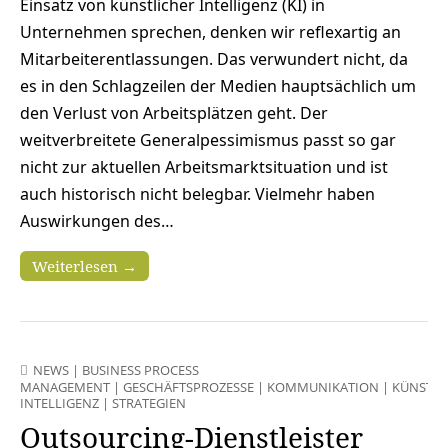
Einsatz von künstlicher Intelligenz (KI) in
Unternehmen sprechen, denken wir reflexartig an
Mitarbeiterentlassungen. Das verwundert nicht, da
es in den Schlagzeilen der Medien hauptsächlich um
den Verlust von Arbeitsplätzen geht. Der
weitverbreitete Generalpessimismus passt so gar
nicht zur aktuellen Arbeitsmarktsituation und ist
auch historisch nicht belegbar. Vielmehr haben
Auswirkungen des…
Weiterlesen →
NEWS
|
BUSINESS PROCESS
MANAGEMENT
|
GESCHÄFTSPROZESSE
|
KOMMUNIKATION
|
KÜNSTLI
INTELLIGENZ
|
STRATEGIEN
Outsourcing-Dienstleister