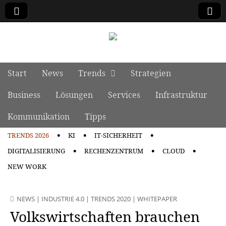
manage it
Skip to content
Start
News
Trends
Strategien
Main menu
Business
Lösungen
Services
Infrastruktur
Kommunikation
Tipps
TRENDS 2026
KI
IT-SICHERHEIT
Sub menu
DIGITALISIERUNG
RECHENZENTRUM
CLOUD
NEW WORK
NEWS
|
INDUSTRIE 4.0
|
TRENDS 2020
|
WHITEPAPER
Volkswirtschaften brauchen