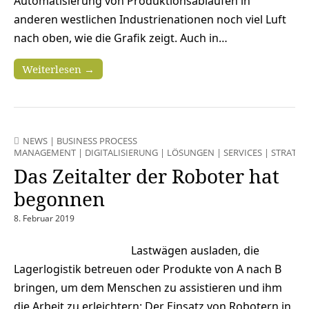
Automatisierung von Produktionsabläufen in
anderen westlichen Industrienationen noch viel Luft
nach oben, wie die Grafik zeigt. Auch in…
Weiterlesen →
NEWS
|
BUSINESS PROCESS
MANAGEMENT
|
DIGITALISIERUNG
|
LÖSUNGEN
|
SERVICES
|
STRATEG
Das Zeitalter der Roboter hat
begonnen
8. Februar 2019
Lastwägen ausladen, die
Lagerlogistik betreuen oder Produkte von A nach B
bringen, um dem Menschen zu assistieren und ihm
die Arbeit zu erleichtern: Der Einsatz von Robotern in