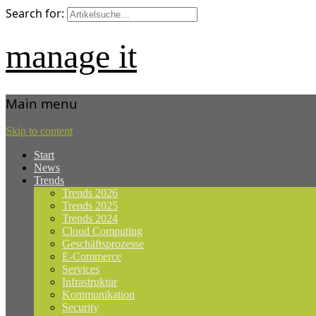
Search for:
manage it
Main menu
Skip to content
Start
News
Trends
Trends 2026
Trends 2025
Trends 2024
Cloud Computing
Geschäftsprozesse
E-Commerce
Services
Infrastruktur
Kommunikation
Security