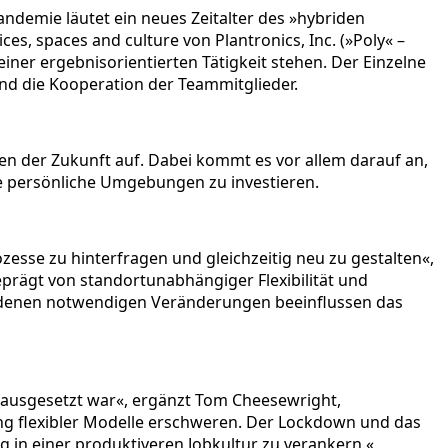
ndemie läutet ein neues Zeitalter des »hybriden
es, spaces and culture von Plantronics, Inc. (»Poly« –
ner ergebnisorientierten Tätigkeit stehen. Der Einzelne
 und die Kooperation der Teammitglieder.
en der Zukunft auf. Dabei kommt es vor allem darauf an,
e persönliche Umgebungen zu investieren.
sse zu hinterfragen und gleichzeitig neu zu gestalten«,
geprägt von standortunabhängiger Flexibilität und
bundenen notwendigen Veränderungen beeinflussen das
l ausgesetzt war«, ergänzt Tom Cheesewright,
ung flexibler Modelle erschweren. Der Lockdown und das
in einer produktiveren Jobkultur zu verankern.«