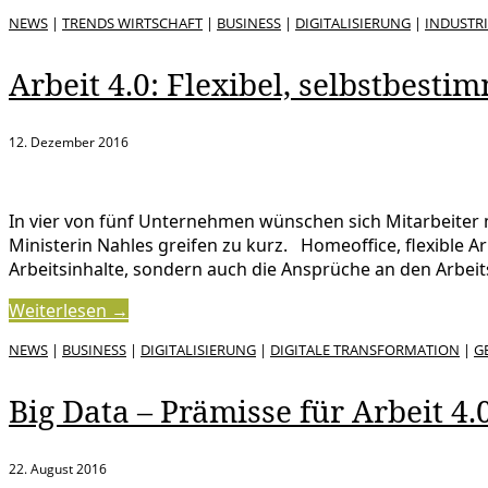
NEWS
|
TRENDS WIRTSCHAFT
|
BUSINESS
|
DIGITALISIERUNG
|
INDUSTRI
Arbeit 4.0: Flexibel, selbstbestim
12. Dezember 2016
In vier von fünf Unternehmen wünschen sich Mitarbeiter m
Ministerin Nahles greifen zu kurz. Homeoffice, flexible Ar
Arbeitsinhalte, sondern auch die Ansprüche an den Arbeits
Weiterlesen →
NEWS
|
BUSINESS
|
DIGITALISIERUNG
|
DIGITALE TRANSFORMATION
|
G
Big Data – Prämisse für Arbeit 4.
22. August 2016