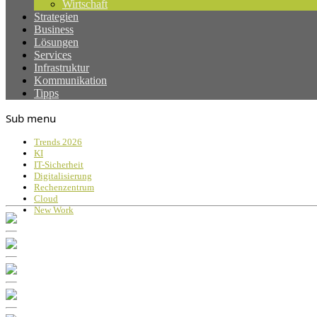
Wirtschaft
Strategien
Business
Lösungen
Services
Infrastruktur
Kommunikation
Tipps
Sub menu
Trends 2026
KI
IT-Sicherheit
Digitalisierung
Rechenzentrum
Cloud
New Work