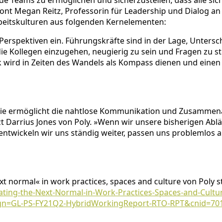
e Teams zu ermöglichen und sicherzustellen, dass alle si
etont Megan Reitz, Professorin für Leadership und Dialog an
Arbeitskulturen aus folgenden Kernelementen:
rspektiven ein. Führungskräfte sind in der Lage, Untersc
ie Kollegen einzugehen, neugierig zu sein und Fragen zu st
k wird in Zeiten des Wandels als Kompass dienen und einen 
. Sie ermöglicht die nahtlose Kommunikation und Zusammena
 Darrius Jones von Poly. »Wenn wir unsere bisherigen Ablä
twickeln wir uns ständig weiter, passen uns problemlos 
ext normal« in work practices, spaces and culture von Poly
ating-the-Next-Normal-in-Work-Practices-Spaces-and-Cult
=GL-PS-FY21Q2-HybridWorkingReport-RTO-RPT&cnid=70