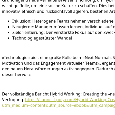
Grundlegend neue Verhaltensweisen sind nötig, um hybrid
wichtige Rolle, um eine solche Kultur zu schaffen. Dies b
innovativ, ethisch und rücksichtsvoll agieren, bestehen 
Inklusion: Heterogene Teams nehmen verschiedene Pe
Neugierde: Manager müssen lernen, individuell auf d
Zielorientierung: Der verstärkte Fokus auf den Zwec
Technologiegestützter Wandel
»Technologie spielt eine große Rolle beim ›Next Normal‹
Motivation und das Engagement virtueller Teams«, ergänzt
den neuen Herausforderungen aktiv begegnen. Dadurch en
dieser hervor.«
Der vollständige Bericht Hybrid Working: Creating the »n
Verfügung.
https://connect.poly.com/Hybrid-Working-Cre
utm_medium=content&utm_source=ebook&utm_campaign