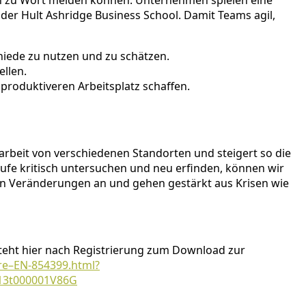
ch zu Wort melden können. Unternehmen spielen eine
 der Hult Ashridge Business School. Damit Teams agil,
hiede zu nutzen und zu schätzen.
ellen.
produktiveren Arbeitsplatz schaffen.
rbeit von verschiedenen Standorten und steigert so die
ufe kritisch untersuchen und neu erfinden, können wir
an Veränderungen an und gehen gestärkt aus Krisen wie
 steht hier nach Registrierung zum Download zur
ure–EN-854399.html?
13t000001V86G