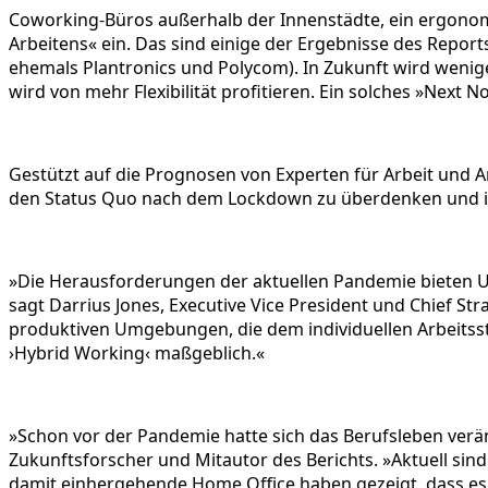
Coworking-Büros außerhalb der Innenstädte, ein ergonomis
Arbeitens« ein. Das sind einige der Ergebnisse des Reports
ehemals Plantronics und Polycom). In Zukunft wird wenige
wird von mehr Flexibilität profitieren. Ein solches »Next 
Gestützt auf die Prognosen von Experten für Arbeit und A
den Status Quo nach dem Lockdown zu überdenken und in 
»Die Herausforderungen der aktuellen Pandemie bieten Un
sagt Darrius Jones, Executive Vice President und Chief St
produktiven Umgebungen, die dem individuellen Arbeitss
›Hybrid Working‹ maßgeblich.«
»Schon vor der Pandemie hatte sich das Berufsleben verä
Zukunftsforscher und Mitautor des Berichts. »Aktuell sin
damit einhergehende Home Office haben gezeigt, dass es 