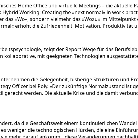
ches Home Office und virtuelle Meetings – die aktuelle Pa
 Hybrid Working: Creating the »next normal« in work practic
r das »Wo«, sondern vielmehr das »Wozu« im Mittelpunkt ei
Normal« erhöht die Zufriedenheit, Motivation, Produktivität
rbeitspsychologie, zeigt der Report Wege für das Berufsleb
kollaborative, mit geeigneten Technologien ausgestattet
ternehmen die Gelegenheit, bisherige Strukturen und Proze
rategy Officer bei Poly. »Der zukünftige Normalzustand ist 
til gerecht werden. Die aktuelle Krise und die damit ver
ndert, da die Geschäftswelt einem kontinuierlichen Wande
d es weniger die technologischen Hürden, die eine Einführ
vielmehr darauf ankommt, diese Veränderungen nachhaltig 