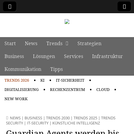
manage it
Skip to content
Start
News
Trends
Strategien
Main menu
Business
Lösungen
Services
Infrastruktur
Kommunikation
Tipps
TRENDS 2026
KI
IT-SICHERHEIT
Sub menu
DIGITALISIERUNG
RECHENZENTRUM
CLOUD
NEW WORK
NEWS
|
BUSINESS
|
TRENDS 2030
|
TRENDS 2025
|
TRENDS
SECURITY
|
IT-SECURITY
|
KÜNSTLICHE INTELLIGENZ
Guardian Agents werden bis