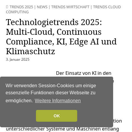
TRENDS 2025
|
NEWS
|
TRENDS WIRTSCHAFT
|
TRENDS CLOUD
COMPUTING
Technologietrends 2025:
Multi-Cloud, Continuous
Compliance, KI, Edge AI und
Klimaschutz
3. Januar 2025
Der Einsatz von KI in den
verschiedenen Unternehmensbereichen und die
Wir verwenden Session-Cookies um einige
Vernetzung unterschiedlicher
essenzielle Funktionen dieser Webseite zu
Technologieplattformen zum
ermöglichen.
Weitere Informationen
organisationsübergreifenden Datenaustausch
werden im Jahr 2025 zu einem zentralen
OK
Erfolgsfaktor werden. Um eine nahtlose Integration
unterschiedlicher Systeme und Maschinen entlang