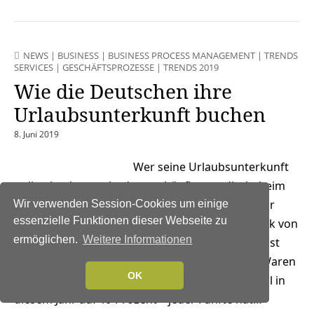
NEWS
|
BUSINESS
|
BUSINESS PROCESS MANAGEMENT
|
TRENDS
SERVICES
|
GESCHÄFTSPROZESSE
|
TRENDS 2019
Wie die Deutschen ihre
Urlaubsunterkunft buchen
8. Juni 2019
Wer seine Urlaubsunterkunft
online bucht, macht das am häufigsten direkt beim
Anbieter. Allerdings werden auch Plattformen für
Wir verwenden Session-Cookies um einige
essenzielle Funktionen dieser Webseite zu
Privatunterkünfte immer beliebter. Wie die Grafik von
ermöglichen.
Weitere Informationen
Statista zeigt, hat die Anzahl derjenigen, die selbst
Unterkünfte anbieten, deutlich zugenommen. Waren
OK
es 2016 lediglich sieben Prozent, steig die Anzahl in
diesem Jahr auf 19 Prozent – jeder Fünfte hat…