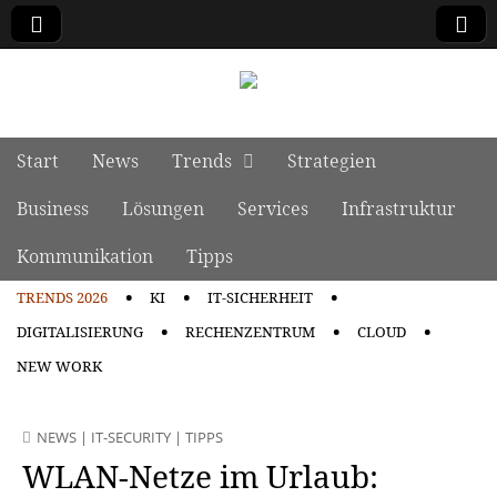
manage it
Skip to content
Start
News
Trends
Strategien
Main menu
Business
Lösungen
Services
Infrastruktur
Kommunikation
Tipps
TRENDS 2026
KI
IT-SICHERHEIT
Sub menu
DIGITALISIERUNG
RECHENZENTRUM
CLOUD
NEW WORK
NEWS
|
IT-SECURITY
|
TIPPS
WLAN-Netze im Urlaub: