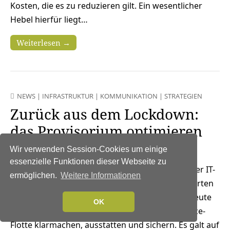
Kosten, die es zu reduzieren gilt. Ein wesentlicher
Hebel hierfür liegt…
Weiterlesen →
NEWS
|
INFRASTRUKTUR
|
KOMMUNIKATION
|
STRATEGIEN
Zurück aus dem Lockdown:
das Provisorium optimieren
31. Mai 2020
Wir verwenden Session-Cookies um einige
essenzielle Funktionen dieser Webseite zu
Jetzt schlägt die Stunde der IT-
ermöglichen.
Weitere Informationen
Optimierer. Der Lockdown hat viele Technikexperten
vor enorme Herausforderungen gestellt: Von heute
OK
auf morgen mussten sie eine riesige Home Office-
Flotte klarmachen, ausstatten und sichern. Es galt auf