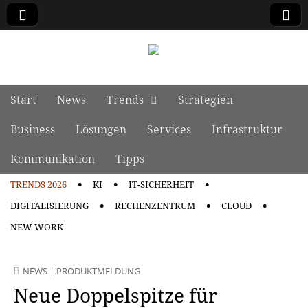
manage it
Skip to content
Start
News
Trends
Strategien
Main menu
Business
Lösungen
Services
Infrastruktur
Kommunikation
Tipps
TRENDS 2026
KI
IT-SICHERHEIT
Sub menu
DIGITALISIERUNG
RECHENZENTRUM
CLOUD
NEW WORK
NEWS
|
PRODUKTMELDUNG
Neue Doppelspitze für