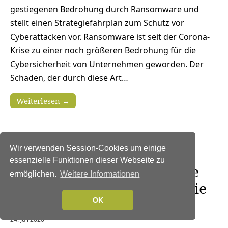
gestiegenen Bedrohung durch Ransomware und
stellt einen Strategiefahrplan zum Schutz vor
Cyberattacken vor. Ransomware ist seit der Corona-
Krise zu einer noch größeren Bedrohung für die
Cybersicherheit von Unternehmen geworden. Der
Schaden, der durch diese Art…
Weiterlesen →
Wir verwenden Session-Cookies um einige
NEWS
|
IT-SECURITY
|
TIPPS
essenzielle Funktionen dieser Webseite zu
Sicherheitslösung gegen die
ermöglichen.
Weitere Informationen
fünf großen Gefahren für die
IT-Sicherheit
OK
24. Juli 2020