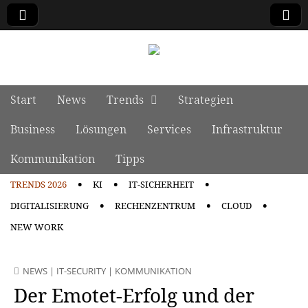
manage it
Skip to content
Start
News
Trends
Strategien
Main menu
Business
Lösungen
Services
Infrastruktur
Kommunikation
Tipps
TRENDS 2026
KI
IT-SICHERHEIT
Sub menu
DIGITALISIERUNG
RECHENZENTRUM
CLOUD
NEW WORK
NEWS
|
IT-SECURITY
|
KOMMUNIKATION
Der Emotet-Erfolg und der