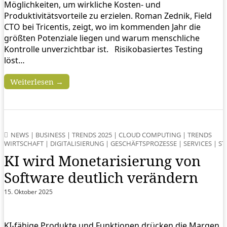
Möglichkeiten, um wirkliche Kosten- und
Produktivitätsvorteile zu erzielen. Roman Zednik, Field
CTO bei Tricentis, zeigt, wo im kommenden Jahr die
größten Potenziale liegen und warum menschliche
Kontrolle unverzichtbar ist. Risikobasiertes Testing
löst…
Weiterlesen →
NEWS
|
BUSINESS
|
TRENDS 2025
|
CLOUD COMPUTING
|
TRENDS
WIRTSCHAFT
|
DIGITALISIERUNG
|
GESCHÄFTSPROZESSE
|
SERVICES
|
ST
KI wird Monetarisierung von
Software deutlich verändern
15. Oktober 2025
KI-fähige Produkte und Funktionen drücken die Margen,