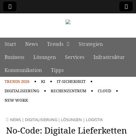
manage it
Skip to content
Start
News
Trends
Strategien
Main menu
Business
Lösungen
Services
Infrastruktur
Kommunikation
Tipps
TRENDS 2026
KI
IT-SICHERHEIT
Sub menu
DIGITALISIERUNG
RECHENZENTRUM
CLOUD
NEW WORK
NEWS
|
DIGITALISIERUNG
|
LÖSUNGEN
|
LOGISTIK
No-Code: Digitale Lieferketten