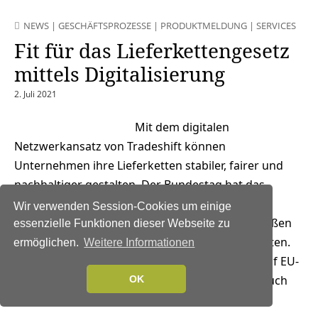
NEWS
|
GESCHÄFTSPROZESSE
|
PRODUKTMELDUNG
|
SERVICES
Fit für das Lieferkettengesetz
mittels Digitalisierung
2. Juli 2021
Mit dem digitalen
Netzwerkansatz von Tradeshift können
Unternehmen ihre Lieferketten stabiler, fairer und
nachhaltiger gestalten. Der Bundestag hat das
Gesetz zur Einhaltung von Menschenrechten in
Wir verwenden Session-Cookies um einige
weltweiten Lieferketten beschlossen. Bei Verstößen
essenzielle Funktionen dieser Webseite zu
drohen hohe Bußgelder. 2023 soll es in Kraft treten.
ermöglichen.
Weitere Informationen
Deutschland steht damit nicht allein da. Auch auf EU-
Ebene ist ein Lieferkettengesetz geplant. Und auch
OK
in…