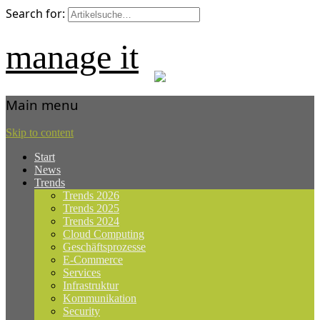
Search for:
manage it
Main menu
Skip to content
Start
News
Trends
Trends 2026
Trends 2025
Trends 2024
Cloud Computing
Geschäftsprozesse
E-Commerce
Services
Infrastruktur
Kommunikation
Security