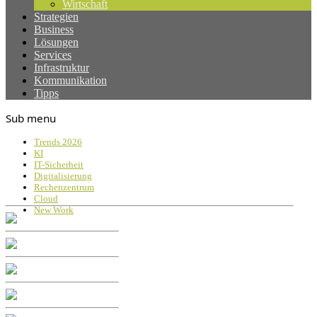
Wirtschaft
Strategien
Business
Lösungen
Services
Infrastruktur
Kommunikation
Tipps
Sub menu
Trends 2026
KI
IT-Sicherheit
Digitalisierung
Rechenzentrum
Cloud
New Work