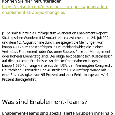
können Sie hier herunterladen:
https://seismic.com/de/resources/reports/generation-
enablement-strategic-change-ai/
[1] Seismic führte die Umfrage zum »Generation Enablement Report:
Strategischen Wandel mit KI vorantreiben« zwischen dem 24. Juli 2024
und dem 12. August online durch. Sie spiegelt die Meinungen von
knapp 400 Vollzeitbeschäftigten in Deutschland wider, die in einer
Vertriebs-, Enablement- oder Customer Success Rolle auf Management-
oder höherer Ebene tätig sind. Der obige Text bezieht sich ausschließlich
auf die deutschen Ergebnisse. An der Umfrage nahmen insgesamt
knapp 1.635 Führungskräfte aus den USA, dem Vereinigten Königreich,
Deutschland, Frankreich und Australien teil. Die Umfrage wurde mit
einer Zuverlässigkeit von 95 Prozent und einer Fehlermarge von +/- 4
Prozent durchgeführt.
Was sind Enablement-Teams?
Enablement-Teams sind spezialisierte Gruppen innerhalb