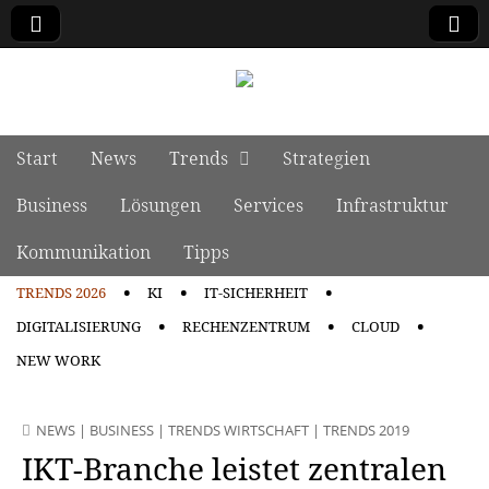
manage it
Skip to content
Start
News
Trends
Strategien
Main menu
Business
Lösungen
Services
Infrastruktur
Kommunikation
Tipps
TRENDS 2026
KI
IT-SICHERHEIT
Sub menu
DIGITALISIERUNG
RECHENZENTRUM
CLOUD
NEW WORK
NEWS
|
BUSINESS
|
TRENDS WIRTSCHAFT
|
TRENDS 2019
IKT-Branche leistet zentralen