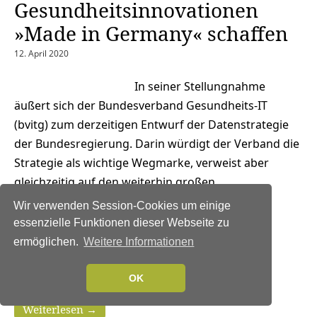
Gesundheitsinnovationen
»Made in Germany« schaffen
12. April 2020
In seiner Stellungnahme
äußert sich der Bundesverband Gesundheits-IT
(bvitg) zum derzeitigen Entwurf der Datenstrategie
der Bundesregierung. Darin würdigt der Verband die
Strategie als wichtige Wegmarke, verweist aber
gleichzeitig auf den weiterhin großen
Regelungsbedarf bei der Verfügbarkeit und
Wir verwenden Session-Cookies um einige
Verarbeitung von Gesundheitsdaten. Um am
essenzielle Funktionen dieser Webseite zu
Standort Deutschland die Verfügbarkeit und -
ermöglichen.
Weitere Informationen
bereitstellung von Daten zu erhöhen und
datengetriebene…
OK
Weiterlesen →