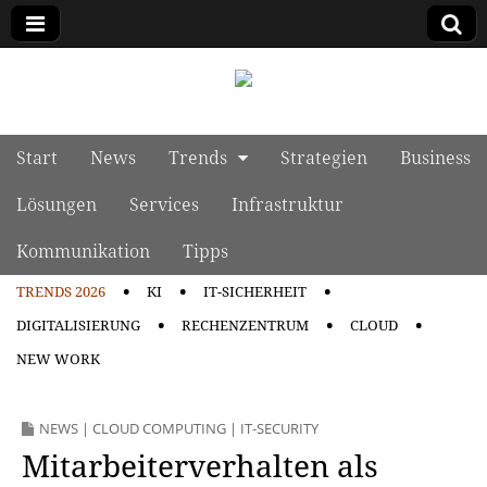
manage it
Skip to content
Start
News
Trends
Strategien
Business
Main menu
Lösungen
Services
Infrastruktur
Kommunikation
Tipps
TRENDS 2026
KI
IT-SICHERHEIT
Sub menu
DIGITALISIERUNG
RECHENZENTRUM
CLOUD
NEW WORK
NEWS
|
CLOUD COMPUTING
|
IT-SECURITY
Mitarbeiterverhalten als