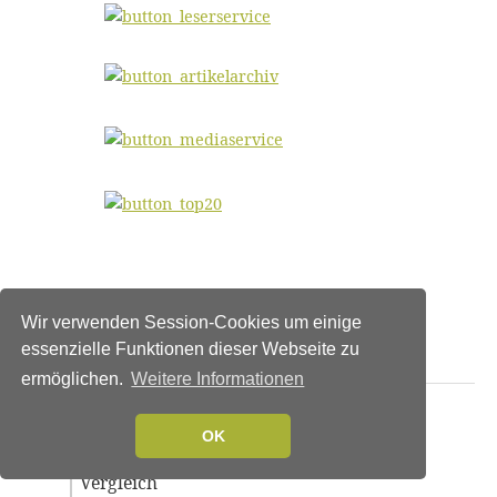
Wir verwenden Session-Cookies um einige
essenzielle Funktionen dieser Webseite zu
Unsere Leser lesen aktuell
ermöglichen.
Weitere Informationen
Welcher Baufinanzierungsvermittler ist
OK
der beste? Die führenden Anbieter im
Vergleich