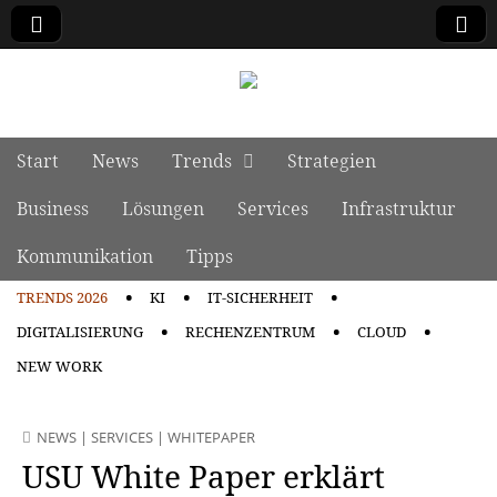
manage it
Skip to content
Start
News
Trends
Strategien
Main menu
Business
Lösungen
Services
Infrastruktur
Kommunikation
Tipps
TRENDS 2026
KI
IT-SICHERHEIT
Sub menu
DIGITALISIERUNG
RECHENZENTRUM
CLOUD
NEW WORK
NEWS
|
SERVICES
|
WHITEPAPER
USU White Paper erklärt