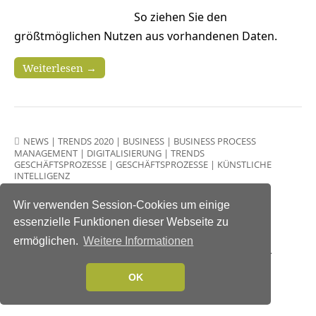
So ziehen Sie den
größtmöglichen Nutzen aus vorhandenen Daten.
Weiterlesen →
NEWS
|
TRENDS 2020
|
BUSINESS
|
BUSINESS PROCESS
MANAGEMENT
|
DIGITALISIERUNG
|
TRENDS
GESCHÄFTSPROZESSE
|
GESCHÄFTSPROZESSE
|
KÜNSTLICHE
INTELLIGENZ
Künstliche Intelligenz und
Wir verwenden Session-Cookies um einige
Automatisierung: Ohne
essenzielle Funktionen dieser Webseite zu
Menschen geht es trotzdem
ermöglichen.
Weitere Informationen
nicht
OK
19. Januar 2020