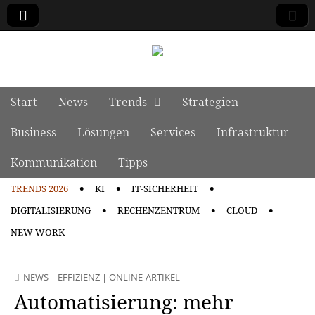
manage it
Skip to content
Start
News
Trends
Strategien
Main menu
Business
Lösungen
Services
Infrastruktur
Kommunikation
Tipps
TRENDS 2026
KI
IT-SICHERHEIT
Sub menu
DIGITALISIERUNG
RECHENZENTRUM
CLOUD
NEW WORK
NEWS
|
EFFIZIENZ
|
ONLINE-ARTIKEL
Automatisierung: mehr