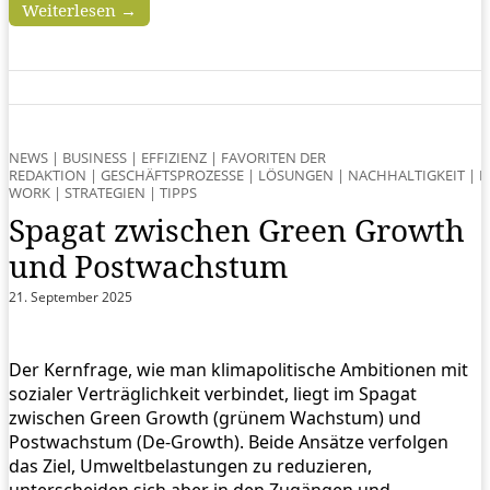
Weiterlesen →
NEWS
|
BUSINESS
|
EFFIZIENZ
|
FAVORITEN DER
REDAKTION
|
GESCHÄFTSPROZESSE
|
LÖSUNGEN
|
NACHHALTIGKEIT
|
N
WORK
|
STRATEGIEN
|
TIPPS
Spagat zwischen Green Growth
und Postwachstum
21. September 2025
Der Kernfrage, wie man klimapolitische Ambitionen mit
sozialer Verträglichkeit verbindet, liegt im Spagat
zwischen Green Growth (grünem Wachstum) und
Postwachstum (De-Growth). Beide Ansätze verfolgen
das Ziel, Umweltbelastungen zu reduzieren,
unterscheiden sich aber in den Zugängen und