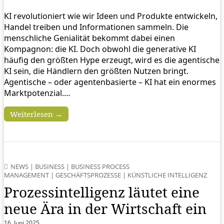
KI revolutioniert wie wir Ideen und Produkte entwickeln,
Handel treiben und Informationen sammeln. Die
menschliche Genialität bekommt dabei einen
Kompagnon: die KI. Doch obwohl die generative KI
häufig den größten Hype erzeugt, wird es die agentische
KI sein, die Händlern den größten Nutzen bringt.
Agentische – oder agentenbasierte – KI hat ein enormes
Marktpotenzial.…
Weiterlesen →
NEWS
|
BUSINESS
|
BUSINESS PROCESS
MANAGEMENT
|
GESCHÄFTSPROZESSE
|
KÜNSTLICHE INTELLIGENZ
Prozessintelligenz läutet eine
neue Ära in der Wirtschaft ein
16. Juni 2025