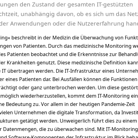
sungen den Zustand der gesamten IT-gestützten
Echtzeit, unabhängig davon, ob es sich um das Net
 der Anwendungen oder die Nutzererfahrung hand
ring« beschreibt in der Medizin die Überwachung von Funk
ngen von Patienten. Durch das medizinische Monitoring 
 des Patienten beobachtet und die Erkenntnisse zur Behand
er Krankheiten genutzt. Diese medizinische Definition kan
e IT übertragen werden. Die IT-Infrastruktur eines Untern
er eines Patienten dar. Bei Ausfällen können die Funktionen 
trächtigt oder ganz unterbrochen werden. Um diese gestör
tmöglich wiederherzustellen, kommt dem IT-Monitoring ei
e Bedeutung zu. Vor allem in der heutigen Pandemie-Zeit
 vielen Unternehmen die digitale Transformation, da Investi
rukturen getätigt werden. Unweigerlich führt dies zu einem
r Datenmengen, die zu überwachen sind. Mit IT-Monitoring
 und Software-Komponenten der Infrastruktur im Blick beha