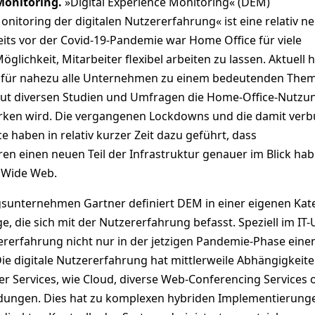
 Monitoring.
»Digital Experience Monitoring« (DEM)
itoring der digitalen Nutzererfahrung« ist eine relativ ne
its vor der Covid-19-Pandemie war Home Office für viele
lichkeit, Mitarbeiter flexibel arbeiten zu lassen. Aktuell h
 für nahezu alle Unternehmen zu einem bedeutenden The
 laut diversen Studien und Umfragen die Home-Office-Nutzun
ärken wird. Die vergangenen Lockdowns und die damit ver
e haben in relativ kurzer Zeit dazu geführt, dass
en einen neuen Teil der Infrastruktur genauer im Blick ha
 Wide Web.
unternehmen Gartner definiert DEM in einer eigenen Kat
, die sich mit der Nutzererfahrung befasst. Speziell im IT
zererfahrung nicht nur in der jetzigen Pandemie-Phase eine
ie digitale Nutzererfahrung hat mittlerweile Abhängigkeite
ner Services, wie Cloud, diverse Web-Conferencing Services 
ungen. Dies hat zu komplexen hybriden Implementierung