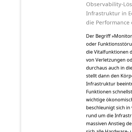
Observability-Lö
Infrastruktur in 
die Performance
Der Begriff »Monito
oder Funktionsstöru
die Vitalfunktionen
von Verletzungen od
durchaus auch in di
stellt dann den Körp
Infrastruktur beein
Funktionen schnells
wichtige ökonomisch
beschleunigt sich in
rund um die Infrast
massiven Anstieg de
sich alle Hardware-