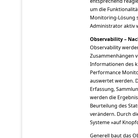
entsprechend reagie
um die Funktionalitä
Monitoring-Lösung s
Administrator akti
Observability – Na
Observability werde
Zusammenhängen ver
Informationen des k
Performance Monitor
auswertet werden. D
Erfassung, Sammlung
werden die Ergebniss
Beurteilung des Stat
verändern. Durch di
Systeme »auf Knopf
Generell baut das O