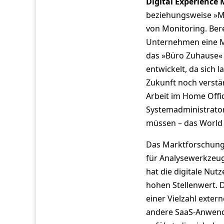
Digital Experience
beziehungsweise »Mon
von Monitoring. Bere
Unternehmen eine Mög
das »Büro Zuhause«
entwickelt, da sich
Zukunft noch verst
Arbeit im Home Offic
Systemadministrator
müssen – das World
Das Marktforschungs
für Analysewerkzeuge
hat die digitale Nut
hohen Stellenwert. D
einer Vielzahl exter
andere SaaS-Anwend