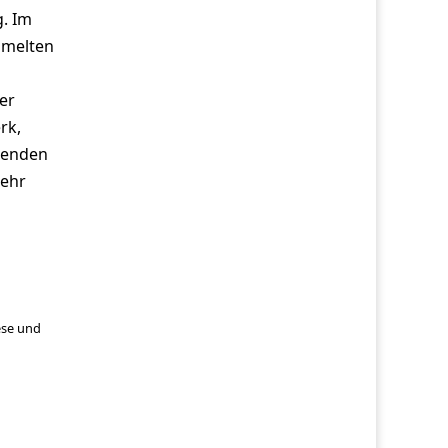
. Im
mmelten
er
rk,
genden
mehr
ese und