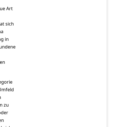
ue Art
at sich
ma
g in
bundene
ben
egorie
-Umfeld
n
n zu
oder
en