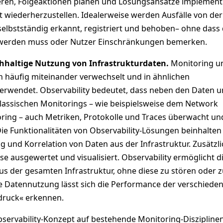
ren, Folgeaktionen planen und Lösungsansätze implement
t wiederherzustellen. Idealerweise werden Ausfälle von der
elbstständig erkannt, registriert und behoben– ohne dass
v werden muss oder Nutzer Einschränkungen bemerken.
chhaltige Nutzung von Infrastrukturdaten.
Monitoring u
n häufig miteinander verwechselt und in ähnlichen
wendet. Observability bedeutet, dass neben den Daten 
lassischen Monitorings – wie beispielsweise dem Network
ing – auch Metriken, Protokolle und Traces überwacht un
ie Funktionalitäten von Observability-Lösungen beinhalten
 und Korrelation von Daten aus der Infrastruktur. Zusätzli
e ausgewertet und visualisiert. Observability ermöglicht d
us der gesamten Infrastruktur, ohne diese zu stören oder 
e Datennutzung lässt sich die Performance der verschiede
druck« erkennen.
bservability-Konzept auf bestehende Monitoring-Disziplinen