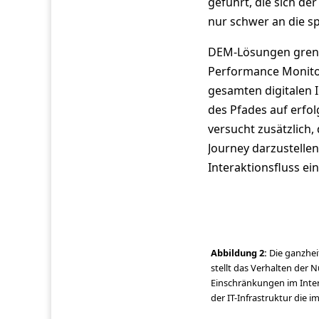
geführt, die sich de
nur schwer an die s
DEM-Lösungen grenze
Performance Monitor
gesamten digitalen I
des Pfades auf erfol
versucht zusätzlich
Journey darzustelle
Interaktionsfluss ei
Abbildung 2:
Die ganzhei
stellt das Verhalten der
Einschränkungen im Inter
der IT-Infrastruktur die