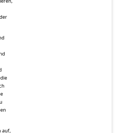
ieren,
 der
nd
und
d
 die
ch
ie
zu
nen
 auf,