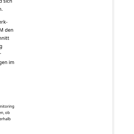
d sich
n.
erk-
EM den
hnitt
ng
r
ngen im
nitoring
en, ob
erhalb