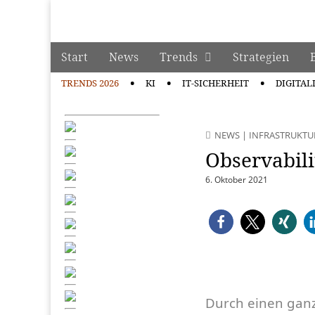
manage it
Skip to content
Start
News
Trends
Strategien
Main menu
TRENDS 2026
KI
IT-SICHERHEIT
DIGITAL
Sub menu
NEWS
|
INFRASTRUKTU
Observabili
6. Oktober 2021
Durch einen ganz