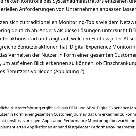
r direkten Kontrolle des Systemadministrators entziehen un
peziellen Anforderungen von Unternehmen anpassen lasse
n sich zu traditionellen Monitoring-Tools wie dem Netzw
ing deutlich ab. Anders als diese Lösungen untersucht D
nteraktionspfad und zeigt auf, welchen Einfluss jeder Absc
greiche Benutzeraktionen hat. Digital Experience Monitori
, das Verhalten der Nutzer in Form einer gesamten Custome
n, um auf einen Blick erkennen zu können, ob Einschränku
nes Benutzers vorliegen (Abbildung 2).
tliche Nutzererfahrung ergibt sich aus DEM und APM. Digital Experience Mo
 Nutzer in Form einer gesamten Customer Journey dar, um erkennen zu könn
aktionsfluss vorliegen. Application Performance Monitoring überwacht inn
 implementierten Applikationen anhand festgelegter Performance-Parameter.