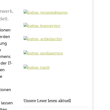
zwerk,
elt.
tionen
werden
lung
n
ehmens
der IT-
ten
ne
tionen
Unsere Leser lesen aktuell
 lassen
lten.