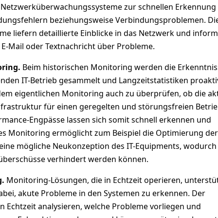
uf Netzwerküberwachungssysteme zur schnellen Erkennung
ndungsfehlern beziehungsweise Verbindungsproblemen. Di
 liefern detaillierte Einblicke in das Netzwerk und inform
 E-Mail oder Textnachricht über Probleme.
oring.
Beim historischen Monitoring werden die Erkenntni
nden IT-Betrieb gesammelt und Langzeitstatistiken proakti
em eigentlichen Monitoring auch zu überprüfen, ob die ak
nfrastruktur für einen geregelten und störungsfreien Betri
ormance-Engpässe lassen sich somit schnell erkennen und
es Monitoring ermöglicht zum Beispiel die Optimierung der
 eine mögliche Neukonzeption des IT-Equipments, wodurch
süberschüsse verhindert werden können.
g.
Monitoring-Lösungen, die in Echtzeit operieren, unterstü
abei, akute Probleme in den Systemen zu erkennen. Der
n Echtzeit analysieren, welche Probleme vorliegen und