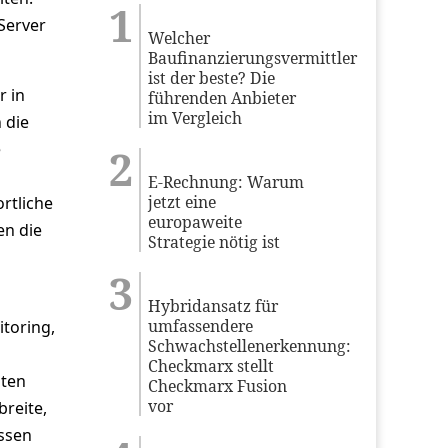
 Server
Welcher
Baufinanzierungsvermittler
ist der beste? Die
r in
führenden Anbieter
im Vergleich
 die
e
E-Rechnung: Warum
jetzt eine
rtliche
europaweite
en die
Strategie nötig ist
Hybridansatz für
umfassendere
toring,
Schwachstellenerkennung:
Checkmarx stellt
zten
Checkmarx Fusion
vor
reite,
assen