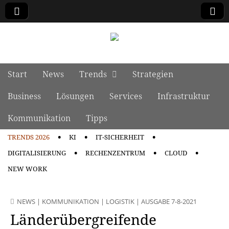
manage it
Skip to content
Start
News
Trends
Strategien
Main menu
Business
Lösungen
Services
Infrastruktur
Kommunikation
Tipps
TRENDS 2026
KI
IT-SICHERHEIT
Sub menu
DIGITALISIERUNG
RECHENZENTRUM
CLOUD
NEW WORK
NEWS
|
KOMMUNIKATION
|
LOGISTIK
|
AUSGABE 7-8-2021
Länderübergreifende