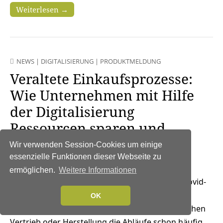
Weiterlesen →
NEWS
|
DIGITALISIERUNG
|
PRODUKTMELDUNG
Veraltete Einkaufsprozesse:
Wie Unternehmen mit Hilfe
der Digitalisierung
Ressourcen sparen und
Mitarbeiter entlasten
Wir verwenden Session-Cookies um einige
essenzielle Funktionen dieser Webseite zu
2. Juli 2021
ermöglichen.
Weitere Informationen
Vor allem in Zeiten von Covid-
19 ist kosteneffizientes Wirtschaften für
OK
Unternehmen essenziell. Während in den Bereichen
Vertrieb oder Herstellung die Abläufe schon häufig