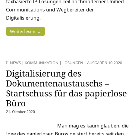
faxbasierte IP-Lösungen Teil hochmoderner Unified
Communications und Wegbereiter der
Digitalisierung.
Weiterlesen →
NEWS
|
KOMMUNIKATION
|
LÖSUNGEN
|
AUSGABE 9-10-2020
Digitalisierung des
Dokumentenaustauschs –
Startschuss für das papierlose
Büro
21. Oktober 2020
Man mag es kaum glauben, die
Idee des papierlosen Büros geistert bereits seit den