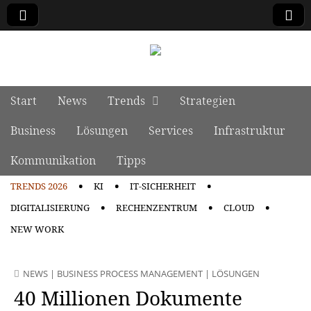
manage it
Skip to content
Start
News
Trends
Strategien
Main menu
Business
Lösungen
Services
Infrastruktur
Kommunikation
Tipps
TRENDS 2026
KI
IT-SICHERHEIT
Sub menu
DIGITALISIERUNG
RECHENZENTRUM
CLOUD
NEW WORK
NEWS
|
BUSINESS PROCESS MANAGEMENT
|
LÖSUNGEN
40 Millionen Dokumente