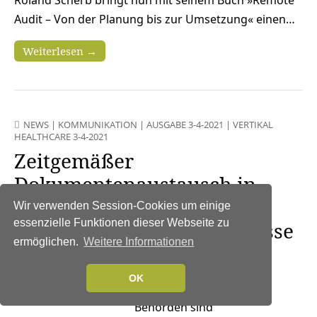
Audit – Von der Planung bis zur Umsetzung« einen…
Weiterlesen →
NEWS
|
KOMMUNIKATION
|
AUSGABE 3-4-2021
|
VERTIKAL
HEALTHCARE 3-4-2021
Zeitgemäßer
Dokumentenaustausch in
Behörden – So lassen sich
Wir verwenden Session-Cookies um einige
essenzielle Funktionen dieser Webseite zu
analoge und digitale Prozesse
ermöglichen.
Weitere Informationen
verbinden
22. April 2021
OK
Behörden sind