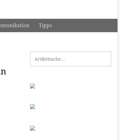
munikation
Tipps
Search for:
in