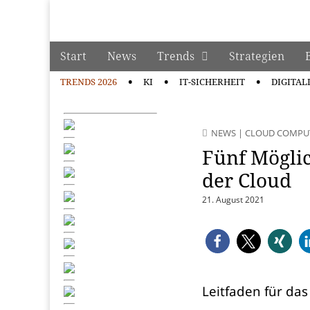
manage it
Skip to content
Start
News
Trends
Strategien
Main menu
TRENDS 2026
KI
IT-SICHERHEIT
DIGITAL
Sub menu
NEWS
|
CLOUD COMPU
Fünf Möglic
der Cloud
21. August 2021
Leitfaden für das