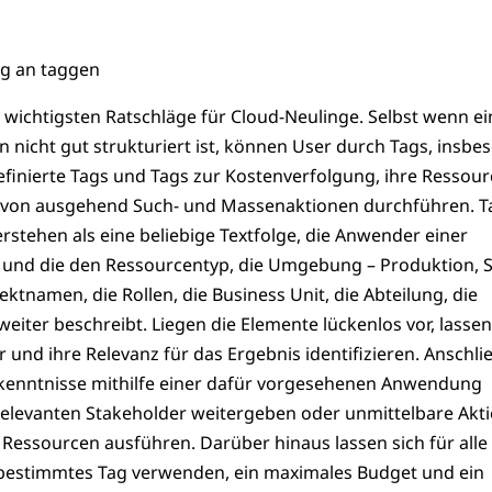
ng an taggen
r wichtigsten Ratschläge für Cloud-Neulinge. Selbst wenn ei
nicht gut strukturiert ist, können User durch Tags, insbe
efinierte Tags und Tags zur Kostenverfolgung, ihre Ressou
davon ausgehend Such- und Massenaktionen durchführen. T
rstehen als eine beliebige Textfolge, die Anwender einer
und die den Ressourcentyp, die Umgebung – Produktion, 
ektnamen, die Rollen, die Business Unit, die Abteilung, die
weiter beschreibt. Liegen die Elemente lückenlos vor, lassen
r und ihre Relevanz für das Ergebnis identifizieren. Anschl
kenntnisse mithilfe einer dafür vorgesehenen Anwendung
relevanten Stakeholder weitergeben oder unmittelbare Akt
 Ressourcen ausführen. Darüber hinaus lassen sich für alle
 bestimmtes Tag verwenden, ein maximales Budget und ein