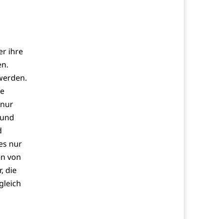
er ihre
en.
 werden.
re
 nur
 und
d
es nur
en von
, die
gleich