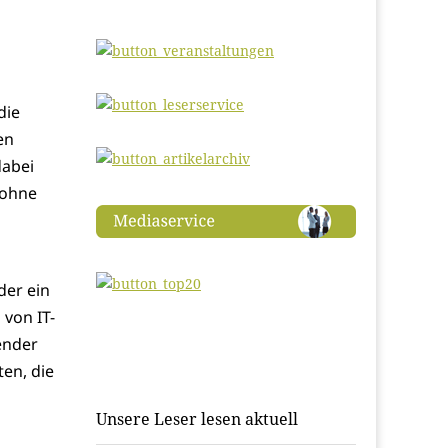
die
en
dabei
 ohne
der ein
 von IT-
ender
en, die
n
Unsere Leser lesen aktuell