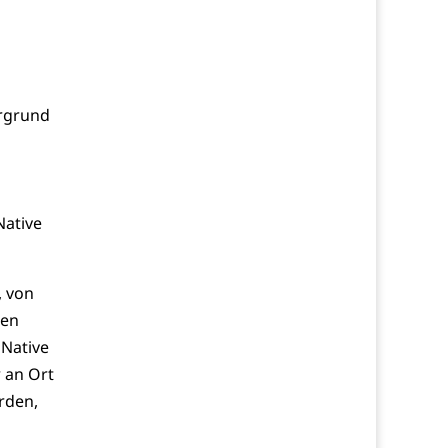
ergrund
Native
, von
ten
 Native
 an Ort
rden,