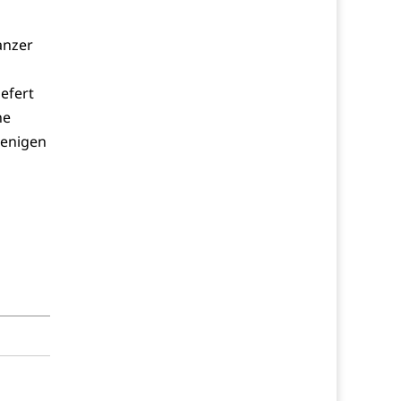
anzer
efert
ne
wenigen