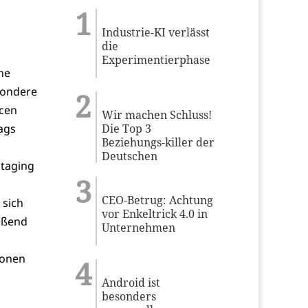
Industrie-KI verlässt
die
Experimentierphase
ne
sondere
rcen
Wir machen Schluss!
Die Top 3
ags
Beziehungs-killer der
Deutschen
Staging
CEO-Betrug: Achtung
 sich
vor Enkeltrick 4.0 in
ießend
Unternehmen
ionen
Android ist
besonders