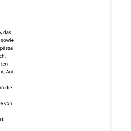
, das
t sowie
gpässe
ch,
rten
t. Auf
am die
be von
st