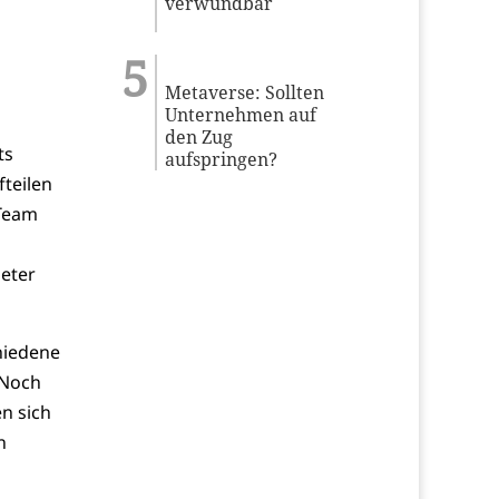
verwundbar
Metaverse: Sollten
Unternehmen auf
den Zug
ts
aufspringen?
fteilen
 Team
eter
hiedene
 Noch
en sich
n