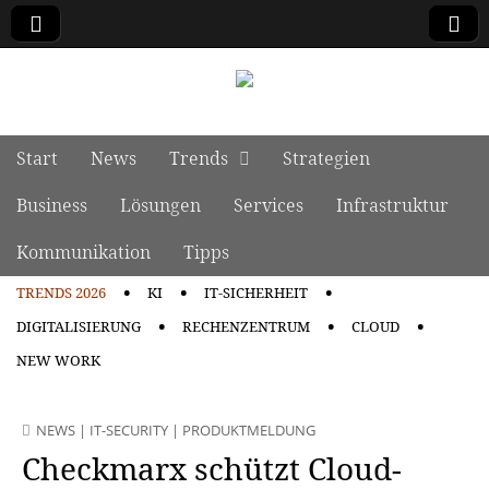
manage it
Skip to content
Start
News
Trends
Strategien
Main menu
Business
Lösungen
Services
Infrastruktur
Kommunikation
Tipps
TRENDS 2026
KI
IT-SICHERHEIT
Sub menu
DIGITALISIERUNG
RECHENZENTRUM
CLOUD
NEW WORK
NEWS
|
IT-SECURITY
|
PRODUKTMELDUNG
Checkmarx schützt Cloud-