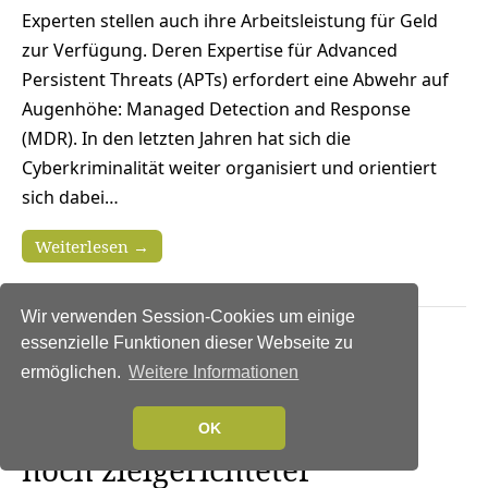
Experten stellen auch ihre Arbeitsleistung für Geld
zur Verfügung. Deren Expertise für Advanced
Persistent Threats (APTs) erfordert eine Abwehr auf
Augenhöhe: Managed Detection and Response
(MDR). In den letzten Jahren hat sich die
Cyberkriminalität weiter organisiert und orientiert
sich dabei…
Weiterlesen →
Wir verwenden Session-Cookies um einige
essenzielle Funktionen dieser Webseite zu
TRENDS 2021
|
NEWS
|
TRENDS SECURITY
|
IT-SECURITY
ermöglichen.
Weitere Informationen
Cybersecurity Predictions:
Cyberangriffe werden 2021
OK
noch zielgerichteter