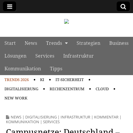
manage it
Skip to content
Start
News
Trends
Strategien
Business
Main menu
Lösungen
Services
Infrastruktur
Kommunikation
Tipps
TRENDS 2026
KI
IT-SICHERHEIT
Sub menu
DIGITALISIERUNG
RECHENZENTRUM
CLOUD
NEW WORK
NEWS
|
DIGITALISIERUNG
|
INFRASTRUKTUR
|
KOMMENTAR
|
KOMMUNIKATION
|
SERVICES
Campusnetze: Deutschland –