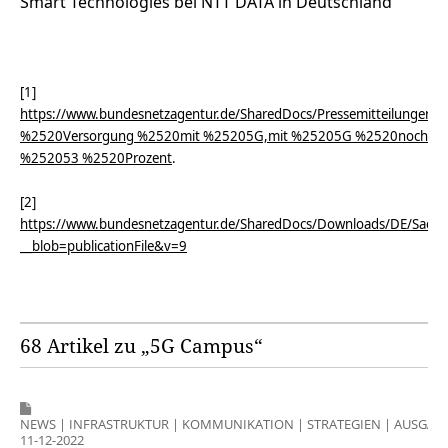
Smart Technologies bei NTT DATA in Deutschland
[1]
https://www.bundesnetzagentur.de/SharedDocs/Pressemitteilungen/
%2520Versorgung %2520mit %25205G,mit %25205G %2520noch
%252053 %2520Prozent
.
[2]
https://www.bundesnetzagentur.de/SharedDocs/Downloads/DE/Sachge
__blob=publicationFile&v=9
68 Artikel zu „5G Campus“
NEWS
|
INFRASTRUKTUR
|
KOMMUNIKATION
|
STRATEGIEN
|
AUSGAB
11-12-2022