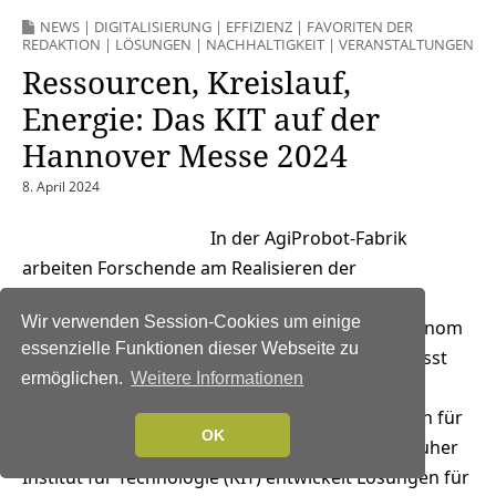
NEWS
|
DIGITALISIERUNG
|
EFFIZIENZ
|
FAVORITEN DER
REDAKTION
|
LÖSUNGEN
|
NACHHALTIGKEIT
|
VERANSTALTUNGEN
Ressourcen, Kreislauf,
Energie: Das KIT auf der
Hannover Messe 2024
8. April 2024
In der AgiProbot-Fabrik
arbeiten Forschende am Realisieren der
automatisierten Demontage. (Foto: Amadeus
Wir verwenden Session-Cookies um einige
Bramsiepe, KIT) Wie können sich Fabriken autonom
essenzielle Funktionen dieser Webseite zu
an laufend neue Bedingungen anpassen? Wie lässt
ermöglichen.
Weitere Informationen
sich Beton ressourcen- und klimaschonend
herstellen? Wie schaffen wir Speicherkapazitäten für
OK
den Ausbau erneuerbarer Energien? Das Karlsruher
Institut für Technologie (KIT) entwickelt Lösungen für