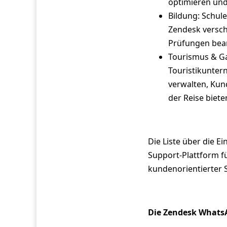
optimieren und
Bildung: Schul
Zendesk versch
Prüfungen bean
Tourismus & Ga
Touristikunter
verwalten, Ku
der Reise biete
Die Liste über die E
Support-Plattform für
kundenorientierter Se
Die Zendesk WhatsA