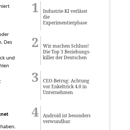
miert
Industrie-KI verlässt
die
Experimentierphase
 oder
n. Des
Wir machen Schluss!
Die Top 3 Beziehungs-
killer der Deutschen
ick und
hlen
CEO-Betrug: Achtung
t
vor Enkeltrick 4.0 in
Unternehmen
gnet
Android ist besonders
verwundbar
 haben.