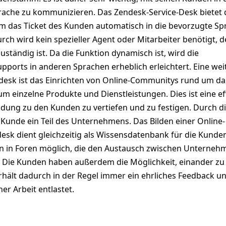
rache zu kommunizieren. Das Zendesk-Service-Desk bietet 
em das Ticket des Kunden automatisch in die bevorzugte Sp
rch wird kein spezieller Agent oder Mitarbeiter benötigt, d
ständig ist. Da die Funktion dynamisch ist, wird die
upports in anderen Sprachen erheblich erleichtert. Eine wei
desk ist das Einrichten von Online-Communitys rund um da
 einzelne Produkte und Dienstleistungen. Dies ist eine ef
dung zu den Kunden zu vertiefen und zu festigen. Durch d
 Kunde ein Teil des Unternehmens. Das Bilden einer Online-
sk dient gleichzeitig als Wissensdatenbank für die Kunden
n in Foren möglich, die den Austausch zwischen Unterneh
 Die Kunden haben außerdem die Möglichkeit, einander zu 
ält dadurch in der Regel immer ein ehrliches Feedback u
er Arbeit entlastet.