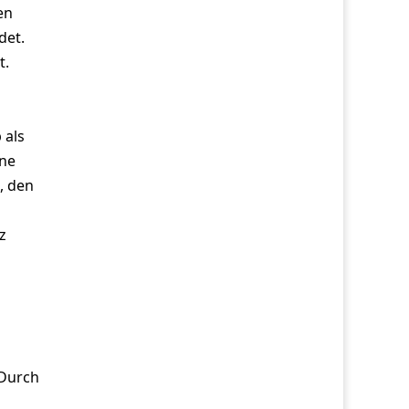
en
det.
t.
 als
ine
, den
z
 Durch