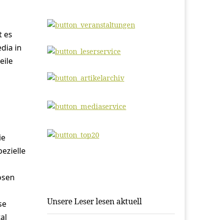
t es
dia in
eile
ie
ezielle
ösen
Unsere Leser lesen aktuell
se
al