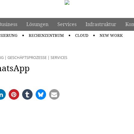
Business
Lösungen
Services
Infrastruktur
Kom
ISIERUNG
RECHENZENTRUM
CLOUD
NEW WORK
NG
|
GESCHÄFTSPROZESSE
|
SERVICES
hatsApp