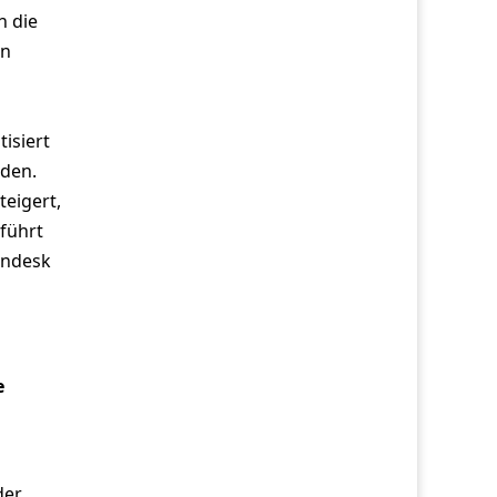
n die
en
isiert
rden.
teigert,
 führt
endesk
e
der