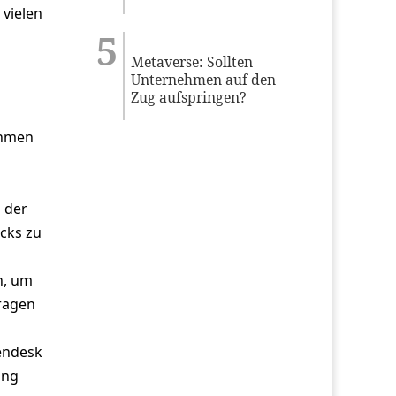
 vielen
Metaverse: Sollten
Unternehmen auf den
Zug aufspringen?
ehmen
 der
cks zu
n, um
ragen
endesk
ung