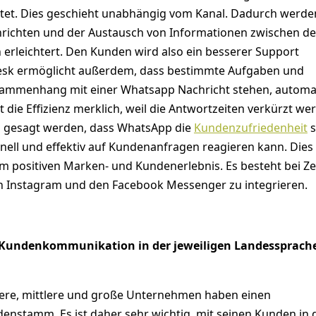
ltet. Dies geschieht unabhängig vom Kanal. Dadurch werde
richten und der Austausch von Informationen zwischen d
 erleichtert. Den Kunden wird also ein besserer Support
desk ermöglicht außerdem, dass bestimmte Aufgaben und
sammenhang mit einer Whatsapp Nachricht stehen, automat
t die Effizienz merklich, weil die Antwortzeiten verkürzt we
o gesagt werden, dass WhatsApp die
Kundenzufriedenheit
s
nell und effektiv auf Kundenanfragen reagieren kann. Dies
em positiven Marken- und Kundenerlebnis. Es besteht bei Z
ch Instagram und den Facebook Messenger zu integrieren.
e Kundenkommunikation in der jeweiligen Landessprach
einere, mittlere und große Unternehmen haben einen
enstamm. Es ist daher sehr wichtig, mit seinen Kunden in 