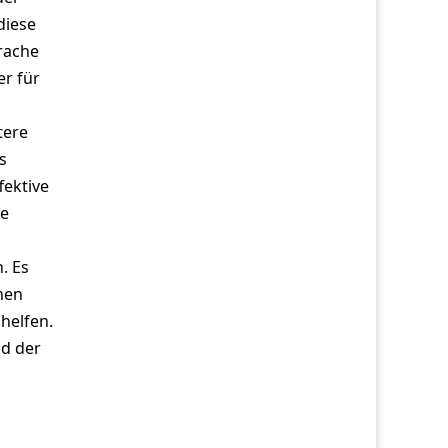
diese
rache
er für
tere
s
fektive
ie
. Es
men
helfen.
nd der