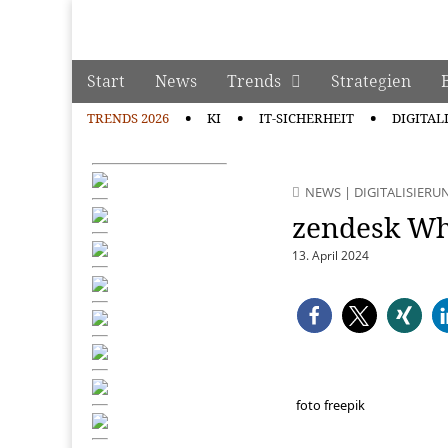
manage it
Skip to content
Start
News
Trends
Strategien
Main menu
TRENDS 2026
KI
IT-SICHERHEIT
DIGITAL
Sub menu
NEWS
|
DIGITALISIERU
zendesk W
13. April 2024
foto freepik