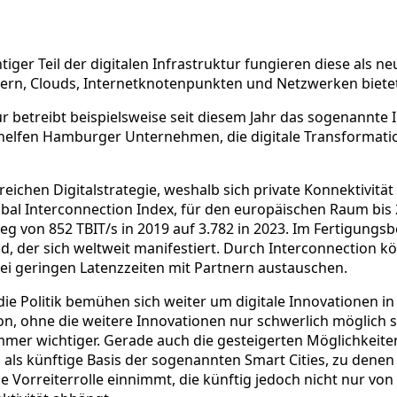
ger Teil der digitalen Infrastruktur fungieren diese als n
rn, Clouds, Internetknotenpunkten und Netzwerken bietet
tur betreibt beispielsweise seit diesem Jahr das sogenannt
helfen Hamburger Unternehmen, die digitale Transformatio
greichen Digitalstrategie, weshalb sich private Konnektivitä
bal Interconnection Index, für den europäischen Raum bis 2
g von 852 TBIT/s in 2019 auf 3.782 in 2023. Im Fertigungsb
rend, der sich weltweit manifestiert. Durch Interconnect
bei geringen Latenzzeiten mit Partnern austauschen.
e Politik bemühen sich weiter um digitale Innovationen i
, ohne die weitere Innovationen nur schwerlich möglich s
immer wichtiger. Gerade auch die gesteigerten Möglichkei
ls künftige Basis der sogenannten Smart Cities, zu denen 
ne Vorreiterrolle einnimmt, die künftig jedoch nicht nur v