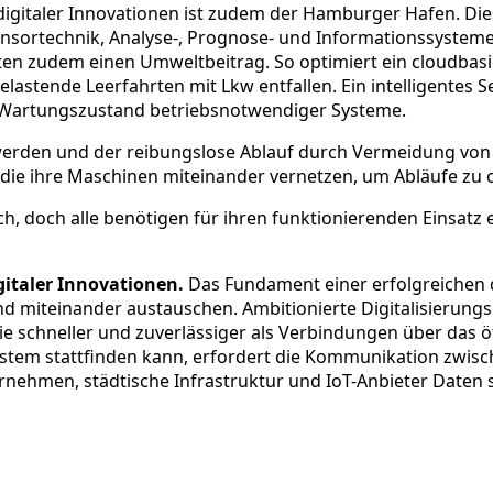
gitaler Innovationen ist zudem der Hamburger Hafen. Diese
ensortechnik, Analyse-, Prognose- und Informationssysteme 
isten zudem einen Umweltbeitrag. So optimiert ein cloudbas
lastende Leerfahrten mit Lkw entfallen. Ein intelligente
n Wartungszustand betriebsnotwendiger Systeme.
den und der reibungslose Ablauf durch Vermeidung von Aus
, die ihre Maschinen miteinander vernetzen, um Abläufe z
ch, doch alle benötigen für ihren funktionierenden Einsatz 
italer Innovationen.
Das Fundament einer erfolgreichen di
 miteinander austauschen. Ambitionierte Digitalisierungsp
e schneller und zuverlässiger als Verbindungen über das öf
tem stattfinden kann, erfordert die Kommunikation zwis
rnehmen, städtische Infrastruktur und IoT-Anbieter Daten s