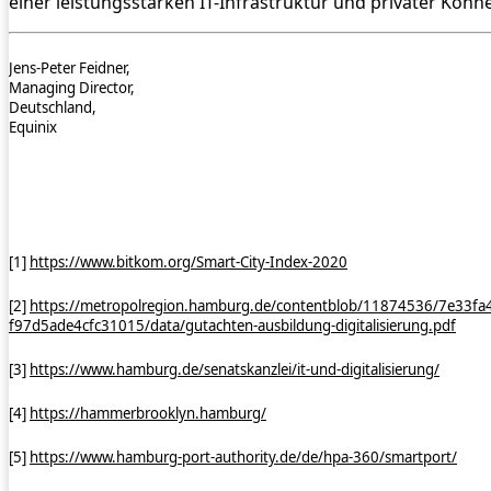
einer leistungsstarken IT-Infrastruktur und privater Konne
Jens-Peter Feidner,
Managing Director,
Deutschland,
Equinix
[1]
https://www.bitkom.org/Smart-City-Index-2020
[2]
https://metropolregion.hamburg.de/contentblob/11874536/7e33fa
f97d5ade4cfc31015/data/gutachten-ausbildung-digitalisierung.pdf
[3]
https://www.hamburg.de/senatskanzlei/it-und-digitalisierung/
[4]
https://hammerbrooklyn.hamburg/
[5]
https://www.hamburg-port-authority.de/de/hpa-360/smartport/