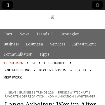
manage it
Skip to content
Start
News
Trends
Strategien
Main menu
Business
Lösungen
Services
Infrastruktur
Kommunikation
Tipps
TRENDS 2026
KI
IT-SICHERHEIT
Sub menu
DIGITALISIERUNG
RECHENZENTRUM
CLOUD
NEW WORK
NEWS
|
BUSINESS
|
TRENDS 2024
|
TRENDS WIRTSCHAFT
|
FAVORITEN DER REDAKTION
|
KOMMUNIKATION
|
WHITEPAPER
Lange Arbeiten: Wer im Alter