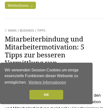
Weiterlesen →
NEWS
|
BUSINESS
|
TIPPS
Mitarbeiterbindung und
Mitarbeitermotivation: 5
Tipps zur besseren
Vermittlung von
Wertschätzung
Wir verwenden Session-Cookies um einige
essenzielle Funktionen dieser Webseite zu
29. Mai 2021
ermöglichen.
Weitere Informationen
Fähige, motivierte und
engagierte Mitarbeiter sind ein Kernelement für den
OK
Erfolg jeder Organisation. Allerdings sind Motivation