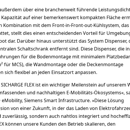
außerdem über eine branchenweit führende Leistungsdicht
 Kapazität auf einer bemerkenswert kompakten Fläche erm
In Kombination mit dem Front-in-Front-out-Kühlsystem, das
et, stellt dies einen entscheidenden Vorteil für Umgebun
ot dar. Darüber hinaus unterstützt das System Dispenser, d
tralen Schaltschrank entfernt sind. Diese Dispenser, die in
ührungen für die Bodenmontage mit minimalem Platzbedarf
 m² für MCS), die Wandmontage oder die Deckenmontage
en sich flexibel an jeden Einsatzort anpassen.
 SICHARGE FLEX ist ein wichtiger Meilenstein auf unserem
fassenden und nachhaltigen E-Mobilitäts-Ökosystems«, s
 eMobility, Siemens Smart Infrastructure. »Diese Lösung
sion von einer Zukunft, in der das Laden von Elektrofahrz
d zuverlässig, sondern auch nahtlos integriert und hocheffi
LEX können unsere Kunden den Betrieb skalieren, den