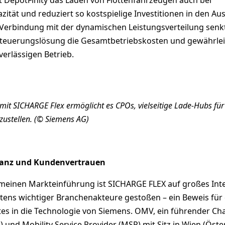
ität und reduziert so kostspielige Investitionen in den Au
n Verbindung mit der dynamischen Leistungsverteilung senk
esteuerungslösung die Gesamtbetriebskosten und gewährlei
verlässigen Betrieb.
it SICHARGE Flex ermöglicht es CPOs, vielseitige Lade-Hubs für
zustellen. (© Siemens AG)
anz und Kundenvertrauen
gemeinen Markteinführung ist SICHARGE FLEX auf großes Int
ens wichtiger Branchenakteure gestoßen – ein Beweis für
es in die Technologie von Siemens. OMV, ein führender Ch
 und Mobility Service Provider (MSP) mit Sitz in Wien (Öster