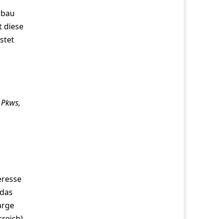
sbau
t diese
stet
 Pkws,
eresse
 das
arge
reich),