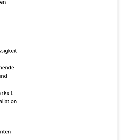
ten
ssigkeit
ehende
und
arkeit
allation
enten