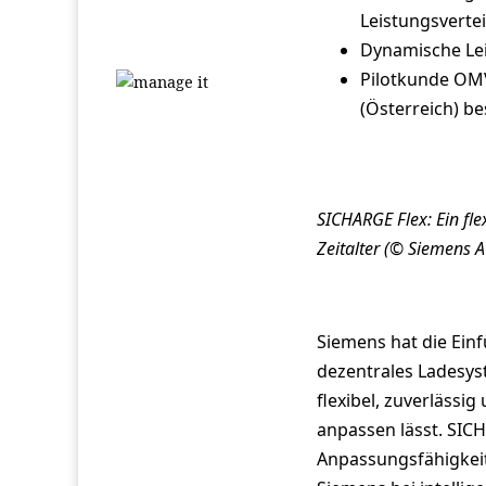
Leistungsverte
Dynamische Lei
Pilotkunde OMV
(Österreich) bes
SICHARGE Flex: Ein fl
Zeitalter (© Siemens 
Siemens hat die Ein
dezentrales Ladesys
flexibel, zuverlässi
anpassen lässt. SICH
Anpassungsfähigkeit