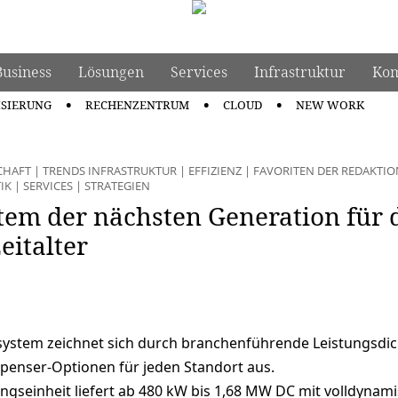
Business
Lösungen
Services
Infrastruktur
Kom
ISIERUNG
RECHENZENTRUM
CLOUD
NEW WORK
CHAFT
|
TRENDS INFRASTRUKTUR
|
EFFIZIENZ
|
FAVORITEN DER REDAKTIO
IK
|
SERVICES
|
STRATEGIEN
tem der nächsten Generation für 
italter
ystem zeichnet sich durch branchenführende Leistungsdic
spenser-Optionen für jeden Standort aus.
gseinheit liefert ab 480 kW bis 1,68 MW DC mit volldynam