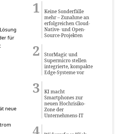
Keine Sonderfälle
mehr – Zunahme an
erfolgreichen Cloud-
Native- und Open-
e Lösung
Source-Projekten
der für
t
StorMagic und
Supermicro stellen
integrierte, kompakte
Edge-Systeme vor
KI macht
Smartphones zur
neuen Hochrisiko-
tät neue
Zone der
Unternehmens-IT
Strom