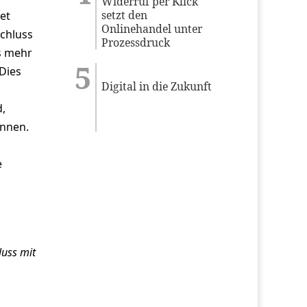
Widerruf per Klick
setzt den
et
Onlinehandel unter
schluss
Prozessdruck
s mehr
Dies
Digital in die Zukunft
d,
önnen.
e
luss mit