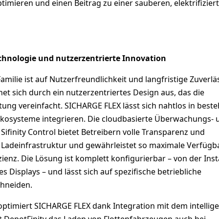
imieren und einen Beitrag zu einer sauberen, elektrifizier
chnologie und nutzerzentrierte Innovation
milie ist auf Nutzerfreundlichkeit und langfristige Zuverlä
et sich durch ein nutzerzentriertes Design aus, das die
tung vereinfacht. SICHARGE FLEX lässt sich nahtlos in best
kosysteme integrieren. Die cloudbasierte Überwachungs- 
finity Control bietet Betreibern volle Transparenz und
 Ladeinfrastruktur und gewährleistet so maximale Verfügb
zienz. Die Lösung ist komplett konfigurierbar – von der Inst
s Displays – und lässt sich auf spezifische betriebliche
hneiden.
optimiert SICHARGE FLEX dank Integration mit dem intellig
DepotFinity das Laden von Flottenfahrzeugen auch bei