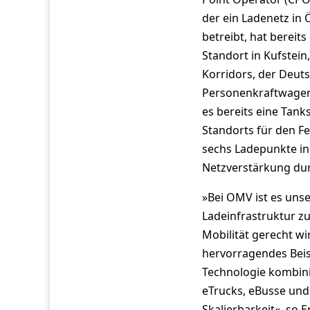
der ein Ladenetz in
betreibt, hat bereit
Standort in Kufstein
Korridors, der Deuts
Personenkraftwagen a
es bereits eine Tank
Standorts für den Fe
sechs Ladepunkte ins
Netzverstärkung durc
»Bei OMV ist es unse
Ladeinfrastruktur z
Mobilität gerecht wi
hervorragendes Beis
Technologie kombini
eTrucks, eBusse und
Skalierbarkeit«, so E