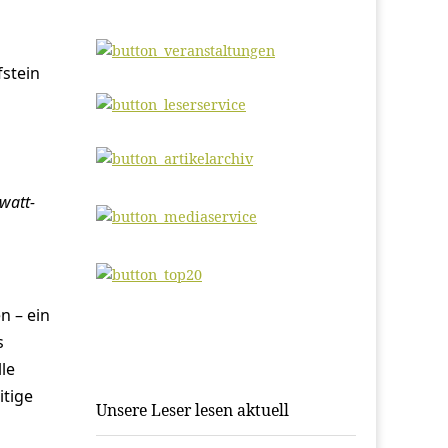
fstein
watt-
n – ein
s
le
itige
Unsere Leser lesen aktuell