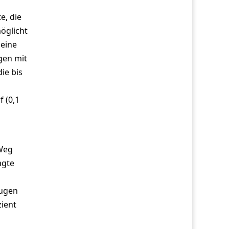
e, die
öglicht
 eine
gen mit
ie bis
 (0,1
 Weg
agte
eugen
zient