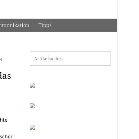
munikation
Tipps
Search for:
N
|
das
hte
ischer