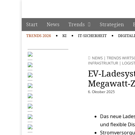
manage it
Skip to content
Start
News
Trends
Strategien
Main menu
TRENDS 2026
KI
IT-SICHERHEIT
DIGITAL
Sub menu
NEWS
|
TRENDS WIRTS
INFRASTRUKTUR
|
LOGIST
EV-Ladesys
Megawatt-Ze
6. Oktober 2025
Das neue Lades
und flexible Di
Stromversorgun