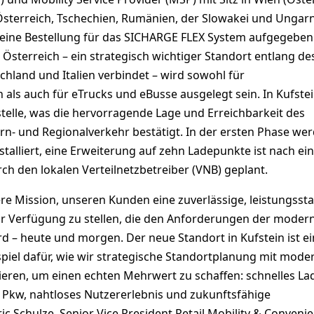
 Österreich, Tschechien, Rumänien, der Slowakei und Ungar
s eine Bestellung für das SICHARGE FLEX System aufgegeben
, Österreich – ein strategisch wichtiger Standort entlang de
chland und Italien verbindet – wird sowohl für
ls auch für eTrucks und eBusse ausgelegt sein. In Kufstei
stelle, was die hervorragende Lage und Erreichbarkeit des
rn- und Regionalverkehr bestätigt. In der ersten Phase we
talliert, eine Erweiterung auf zehn Ladepunkte ist nach ei
h den lokalen Verteilnetzbetreiber (VNB) geplant.
re Mission, unseren Kunden eine zuverlässige, leistungsst
ur Verfügung zu stellen, die den Anforderungen der moder
rd – heute und morgen. Der neue Standort in Kufstein ist ei
piel dafür, wie wir strategische Standortplanung mit mode
eren, um einen echten Mehrwert zu schaffen: schnelles La
 Pkw, nahtloses Nutzererlebnis und zukunftsfähige
ric Schulze, Senior Vice President Retail Mobility & Conveni