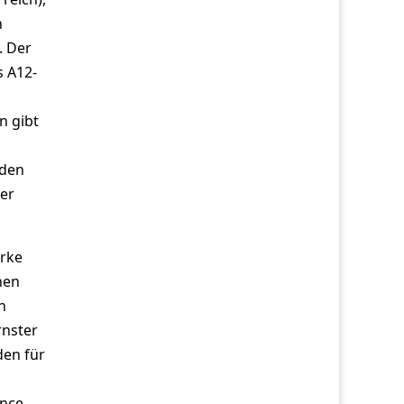
n
. Der
s A12-
n gibt
rden
ner
arke
nen
n
rnster
den für
ence,