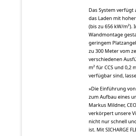
Das System verfügt 
das Laden mit hoher
(bis zu 656 kW/m²). 
Wandmontage gestatt
geringem Platzangeb
zu 300 Meter vom zen
verschiedenen Ausf
m² für CCS und 0,2
verfügbar sind, lass
»Die Einführung von
zum Aufbau eines um
Markus Mildner, CEO
verkörpert unsere Vi
nicht nur schnell un
ist. Mit SICHARGE F