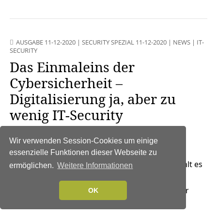
AUSGABE 11-12-2020
|
SECURITY SPEZIAL 11-12-2020
|
NEWS
|
IT-
SECURITY
Das Einmaleins der
Cybersicherheit –
Digitalisierung ja, aber zu
wenig IT-Security
12. Dezember 2020
Wir verwenden Session-Cookies um einige
Nach der erzwungenen
essenzielle Funktionen dieser Webseite zu
Digitalisierung durch die Cornona-Pandemie fehlt es
ermöglichen.
Weitere Informationen
vielen Organisationen nach wie vor an solidem
Endpunktschutz und der Security Awareness der
OK
Mitarbeiter im Home Office.