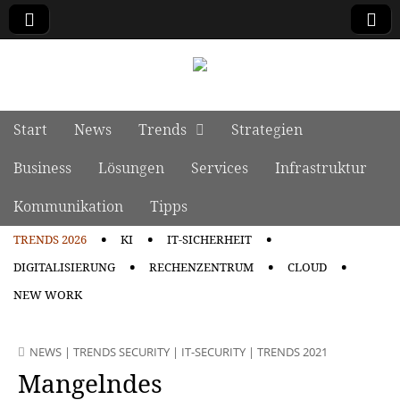
manage it
Skip to content
Start
News
Trends
Strategien
Main menu
Business
Lösungen
Services
Infrastruktur
Kommunikation
Tipps
TRENDS 2026
KI
IT-SICHERHEIT
Sub menu
DIGITALISIERUNG
RECHENZENTRUM
CLOUD
NEW WORK
NEWS
|
TRENDS SECURITY
|
IT-SECURITY
|
TRENDS 2021
Mangelndes