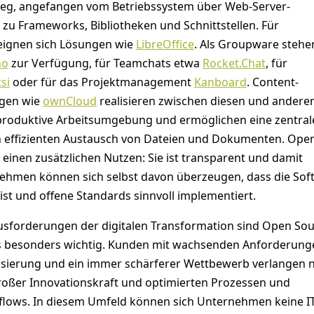
weg, angefangen vom Betriebssystem über Web-Server-
 zu Frameworks, Bibliotheken und Schnittstellen. Für
ignen sich Lösungen wie
LibreOffice
. Als Groupware stehe
no
zur Verfügung, für Teamchats etwa
Rocket.Chat
, für
tsi
oder für das Projektmanagement
Kanboard
. Content-
ngen wie
ownCloud
realisieren zwischen diesen und andere
roduktive Arbeitsumgebung und ermöglichen eine zentral
 effizienten Austausch von Dateien und Dokumenten. Ope
einen zusätzlichen Nutzen: Sie ist transparent und damit
nehmen können sich selbst davon überzeugen, dass die Sof
 ist und offene Standards sinnvoll implementiert.
usforderungen der digitalen Transformation sind Open So
 besonders wichtig. Kunden mit wachsenden Anforderunge
sierung und ein immer schärferer Wettbewerb verlangen 
oßer Innovationskraft und optimierten Prozessen und
lows. In diesem Umfeld können sich Unternehmen keine I