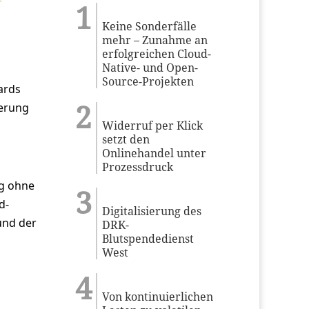
Keine Sonderfälle
mehr – Zunahme an
erfolgreichen Cloud-
Native- und Open-
Source-Projekten
dards
ierung
Widerruf per Klick
setzt den
Onlinehandel unter
Prozessdruck
ig ohne
d-
Digitalisierung des
und der
DRK-
Blutspendedienst
West
Von kontinuierlichen