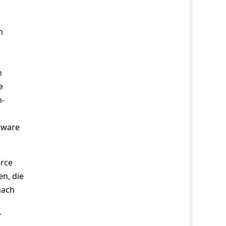
n
n
e
n-
tware
urce
n, die
nach
T