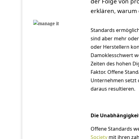
der Folge von pr
erklären, warum d
Standards ermögliche
sind aber mehr oder
oder Herstellern kon
Damoklesschwert wo
Zeiten des hohen Digi
Faktor. Offene Stand
Unternehmen setzt o
daraus resultieren.
Die Unabhängigkei
Offene Standards w
Society
mit ihren za