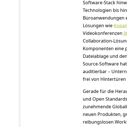
Software-Stack hin
Technologien bis hin
Büroanwendungen e
Lösungen wie
Kopa
Videokonferenzen
Ji
Collaboration-Lösu
Komponenten eine p
Dateiablage und den
Source-Software hat 
auditierbar – Unter
frei von Hintertüren
Gerade für die Hera
und Open Standards
zunehmende Globali
neuen Produkten, gr
reibungslosen Workf