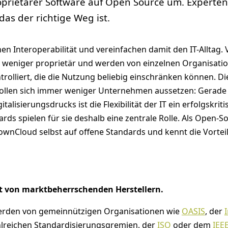
oprietärer Software auf Open Source um. Experten
as der richtige Weg ist.
n Interoperabilität und vereinfachen damit den IT-Alltag. V
 weniger proprietär und werden von einzelnen Organisati
trolliert, die die Nutzung beliebig einschränken können. D
llen sich immer weniger Unternehmen aussetzen: Gerade 
talisierungsdrucks ist die Flexibilität der IT ein erfolgskriti
ards spielen für sie deshalb eine zentrale Rolle. Als Open-S
wnCloud selbst auf offene Standards und kennt die Vorteil
t von marktbeherrschenden Herstellern.
erden von gemeinnützigen Organisationen wie
OASIS
, der
hlreichen Standardisierungsgremien, der
ISO
oder dem
IEE