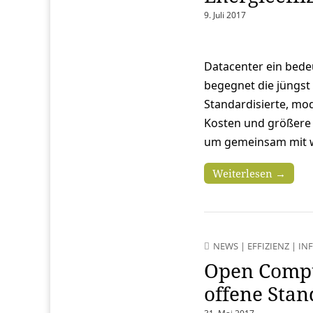
9. Juli 2017
Datacenter ein bede
begegnet die jüngs
Standardisierte, mod
Kosten und größere Fl
um gemeinsam mit w
Weiterlesen →
NEWS
|
EFFIZIENZ
|
IN
Open Compu
offene Sta