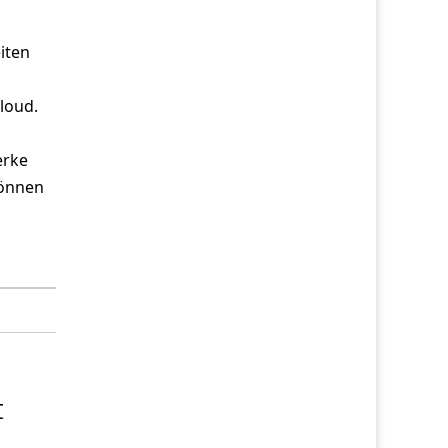
iten
loud.
erke
können
t