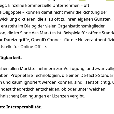
legt. Einzelne kommerzielle Unternehmen – oft
Oligopole – können damit nicht mehr die Richtung der
icklung diktieren, die allzu oft zu ihren eigenen Gunsten
r entsteht im Dialog der vielen Organisationsmitglieder
ion, die im Sinne des Marktes ist. Beispiele für offene Stan
r Dateizugriffe, OpenID Connect für die Nutzerauthentifiz
stelle für Online-Office.
fügbarkeit.
ehen allen Marktteilnehmern zur Verfügung, und zwar völl
en. Proprietäre Technologien, die einen De-facto-Standar
n und kaum ignoriert werden können, sind lizenzpflichtig, 
indest theoretisch entscheiden, ob oder unter welchen
chnischen) Bedingungen er Lizenzen vergibt.
te Interoperabilität.