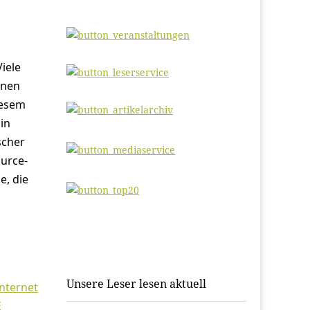
iele
onen
iesem
in
scher
ource-
e, die
Unsere Leser lesen aktuell
Internet
E