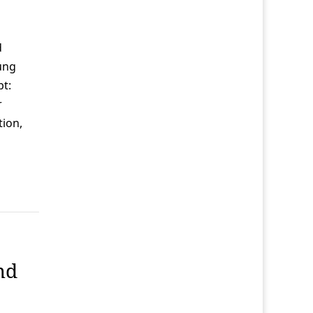
d
ung
t:
r
tion,
nd