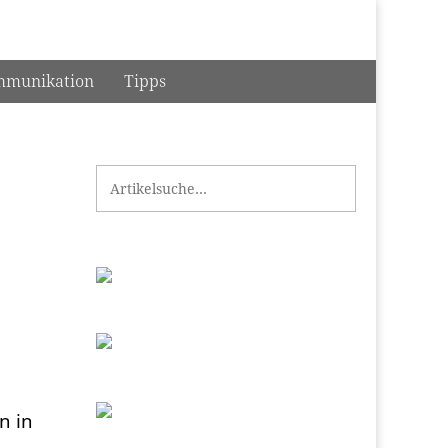
munikation
Tipps
Search for:
n in