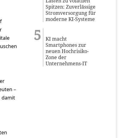
Lasten zu volatilen
Spitzen: Zuverlässige
Stromversorgung für
moderne KI-Systeme
f
r
tale
KI macht
Smartphones zur
tauschen
neuen Hochrisiko-
Zone der
Unternehmens-IT
er
euten –
d damit
ten