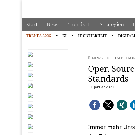
manage it
Skip to content
Start
News
Trends
Strategien
Main menu
TRENDS 2026
KI
IT-SICHERHEIT
DIGITAL
Sub menu
NEWS
|
DIGITALISIERU
Open Source
Standards
11. Januar 2021
Immer mehr Unte