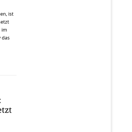
n, ist
etzt
 im
v das
:
tzt