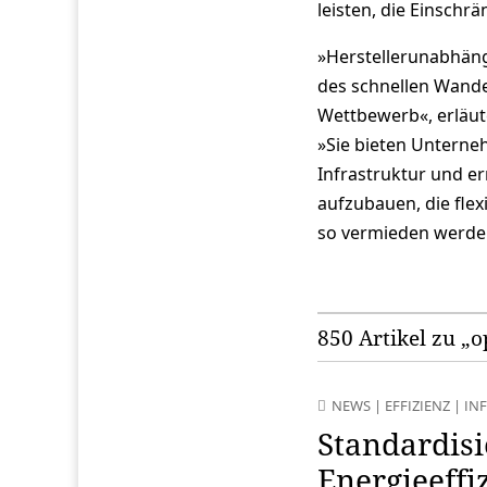
leisten, die Einschr
»Herstellerunabhängi
des schnellen Wandel
Wettbewerb«, erläut
»Sie bieten Unterneh
Infrastruktur und 
aufzubauen, die fle
so vermieden werde
850 Artikel zu „
NEWS
|
EFFIZIENZ
|
IN
Standardisi
Energieeffi