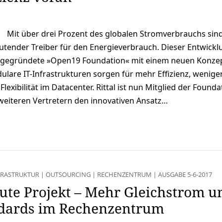
Mit über drei Prozent des globalen Stromverbrauchs sin
utender Treiber für den Energieverbrauch. Dieser Entwickl
t gegründete »Open19 Foundation« mit einem neuen Konzep
ulare IT-Infrastrukturen sorgen für mehr Effizienz, wenige
exibilität im Datacenter. Rittal ist nun Mitglied der Founda
eiteren Vertretern den innovativen Ansatz…
FRASTRUKTUR
|
OUTSOURCING
|
RECHENZENTRUM
|
AUSGABE 5-6-2017
te Projekt – Mehr Gleichstrom u
ndards im Rechenzentrum