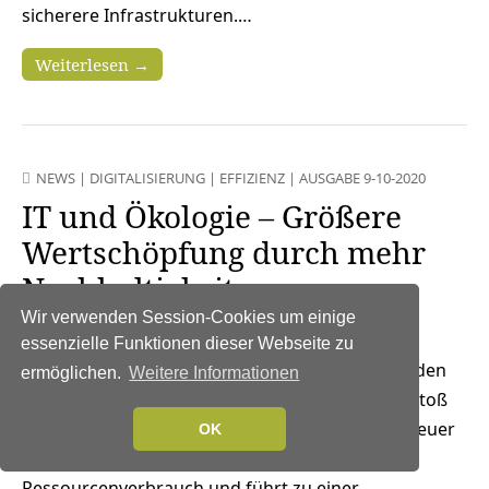
sicherere Infrastrukturen.…
Weiterlesen →
NEWS
|
DIGITALISIERUNG
|
EFFIZIENZ
|
AUSGABE 9-10-2020
IT und Ökologie – Größere
Wertschöpfung durch mehr
Nachhaltigkeit
Wir verwenden Session-Cookies um einige
24. Oktober 2020
essenzielle Funktionen dieser Webseite zu
Die Digitalisierung treibt den
ermöglichen.
Weitere Informationen
Stromverbrauch nach oben und damit den Ausstoß
von Treibhausgasen. Zudem sorgt die Vielzahl neuer
OK
elektronischer Geräte für einen steigenden
Ressourcenverbrauch und führt zu einer