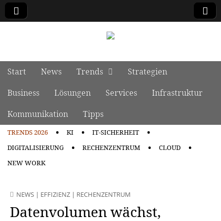
manage it
Skip to content
Start
News
Trends
Strategien
Main menu
Business
Lösungen
Services
Infrastruktur
Kommunikation
Tipps
TRENDS 2026
KI
IT-SICHERHEIT
Sub menu
DIGITALISIERUNG
RECHENZENTRUM
CLOUD
NEW WORK
NEWS
|
EFFIZIENZ
|
RECHENZENTRUM
Datenvolumen wächst,